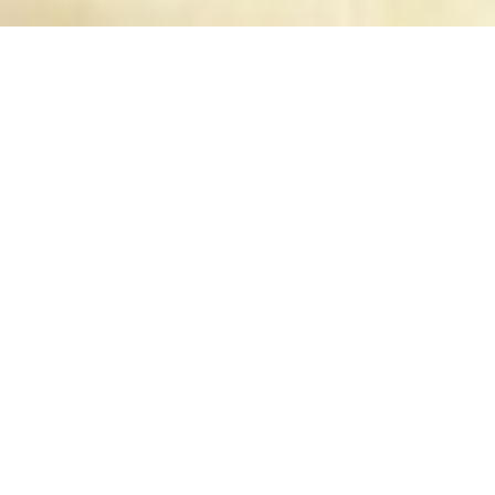
ACHETER
LOUER
ESTIMER
Type de bien
Ville, Code Postal
Agences
Nombre de pièces
+
de critères