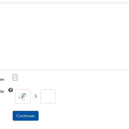
ae
ide
Continuer