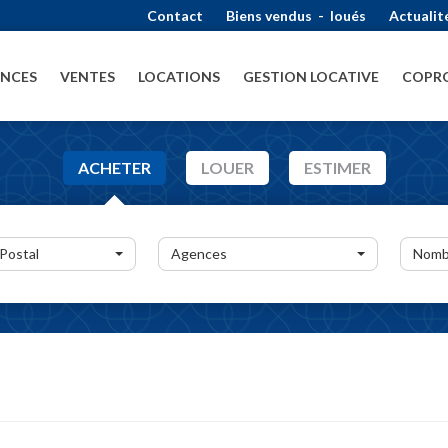
Contact
Biens vendus
-
loués
Actualit
ENCES
VENTES
LOCATIONS
GESTION LOCATIVE
COPRO
ACHETER
LOUER
ESTIMER
 Postal
Agences
Nomb