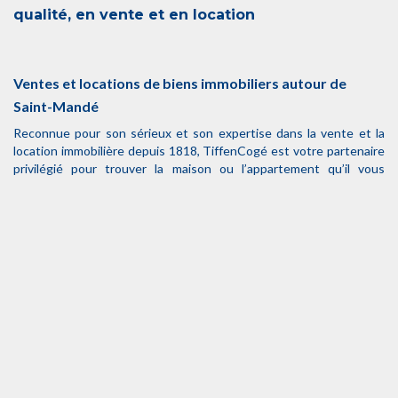
qualité, en vente et en location
Ventes et locations de biens immobiliers autour de
Saint-Mandé
Reconnue pour son sérieux et son expertise dans la vente et la
location immobilière depuis 1818, TiffenCogé est votre partenaire
privilégié pour trouver la maison ou l’appartement qu’il vous
faut. Que vous recherchiez un bien en vente ou en location, nous
réalisons une
étude personnalisée de vos besoins
, afin de
trouver celui qui correspond avec précision à vos exigences. Que
vous soyez vendeur ou bailleur, nos équipes prendront votre bien
en charge pour parvenir à une transaction sécurisée.
Appartements à louer
Maisons à louer
Maisons à vendre
Appartements à vendre