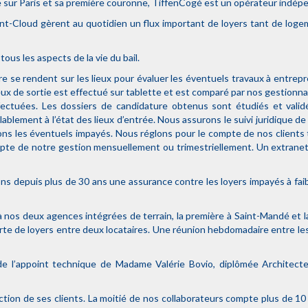
 sur Paris et sa première couronne, TiffenCogé est un opérateur indépe
Saint-Cloud gèrent au quotidien un flux important de loyers tant de l
us les aspects de la vie du bail.
e se rendent sur les lieux pour évaluer les éventuels travaux à entrepre
ieux de sortie est effectué sur tablette et est comparé par nos gestionna
fectuées. Les dossiers de candidature obtenus sont étudiés et validé
ablement à l’état des lieux d’entrée. Nous assurons le suivi juridique de 
érons les éventuels impayés. Nous réglons pour le compte de nos clients
pte de notre gestion mensuellement ou trimestriellement. Un extranet 
s depuis plus de 30 ans une assurance contre les loyers impayés à faibl
à nos deux agences intégrées de terrain, la première à Saint-Mandé et
perte de loyers entre deux locataires. Une réunion hebdomadaire entre l
 de l’appoint technique de Madame Valérie Bovio, diplômée Architect
ction de ses clients. La moitié de nos collaborateurs compte plus de 10