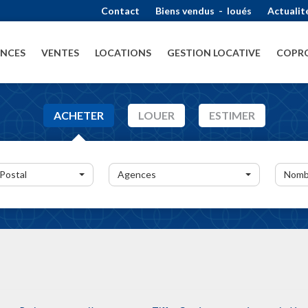
Contact
Biens vendus
-
loués
Actualit
ENCES
VENTES
LOCATIONS
GESTION LOCATIVE
COPRO
ACHETER
LOUER
ESTIMER
 Postal
Agences
Nomb