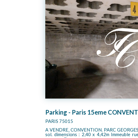
15 000 €
PK VOUILLE D'ALLERAY
PARIS 75015
ing en sous-
Entre les rues d'Alleray, Vouillé, Thiboum
par nos soins,
immeuble récent avec gardien, au 4ème sous