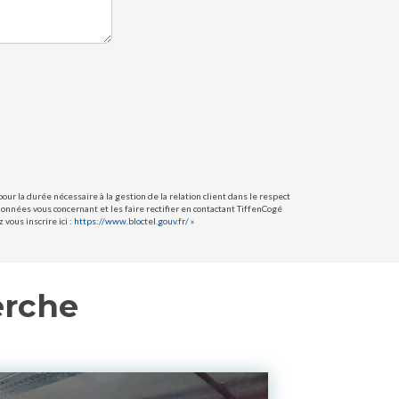
ur la durée nécessaire à la gestion de la relation client dans le respect
données vous concernant et les faire rectifier en contactant TiffenCogé
vous inscrire ici :
https://www.bloctel.gouv.fr/
»
erche