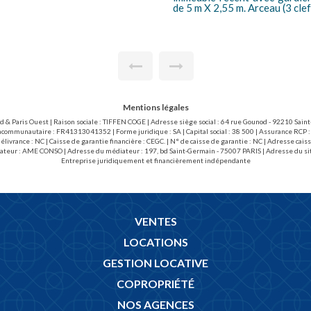
géré par nos soins, avec gardi
Mentions légales
ud & Paris Ouest | Raison sociale : TIFFEN COGE | Adresse siège social : 64 rue Gounod - 92210 Sai
acommunautaire : FR41313041352 | Forme juridique : SA | Capital social : 38 500 | Assurance RCP :
livrance : NC | Caisse de garantie financière : CEGC. | N° de caisse de garantie : NC | Adresse 
ateur : AME CONSO | Adresse du médiateur : 197, bd Saint-Germain - 75007 PARIS | Adresse du si
Entreprise juridiquement et financièrement indépendante
VENTES
LOCATIONS
GESTION LOCATIVE
COPROPRIÉTÉ
NOS AGENCES