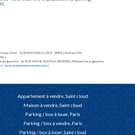
avec gardien.
en.
nt-Cloud | Siret : 31304135200011 | RCS : PARIS | Numero TVA
 NC |
caisse de garantie : 16 RUE HOCHE 92919 LA DEFENSE | Montant de la garantie
te :
www.mediationconso-ame.com
|
Appartement à vendre, Saint cloud
Maison à vendre, Saint cloud
Parking / box à louer, Paris
Parking / box à vendre, Paris
Parking / box à louer, Saint cloud