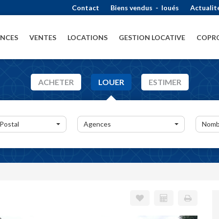
Contact
Biens vendus
-
loués
Actualit
ENCES
VENTES
LOCATIONS
GESTION LOCATIVE
COPRO
ACHETER
LOUER
ESTIMER
 Postal
Agences
Nomb