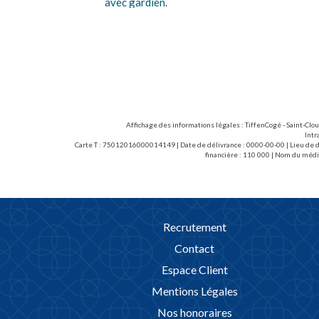
de 5 m X 2,55 m. Arceau (3 clefs).
Affichage des informations légales : TiffenCogé - Saint-Clo
Intr
Carte T : 75012016000014149 | Date de délivrance : 0000-00-00 | Lieu de dé
financière : 110 000 | Nom du médi
Recrutement
Contact
Espace Client
Mentions Légales
Nos honoraires