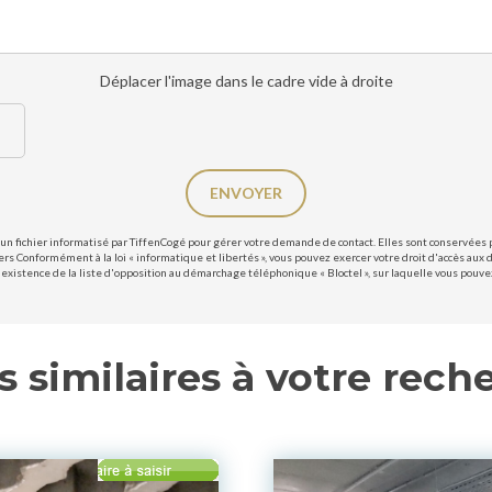
Déplacer l'image dans le cadre vide à droite
ENVOYER
un fichier informatisé par TiffenCogé pour gérer votre demande de contact. Elles sont conservées po
ers Conformément à la loi « informatique et libertés », vous pouvez exercer votre droit d'accès aux 
existence de la liste d'opposition au démarchage téléphonique « Bloctel », sur laquelle vous pouvez 
s similaires à votre rech