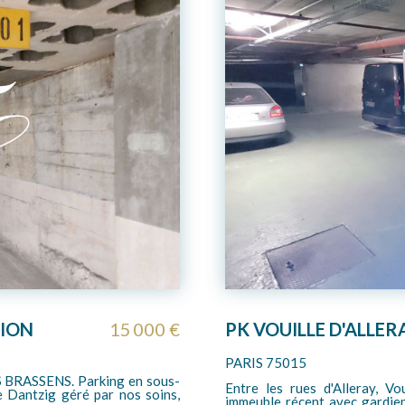
21 000 €
Parkings - Paris 1
dont 16.67% TTC d'honoraires
PARIS 75015
ery et Brancion, au sein d'un
A VENDRE, CONVENTION. PA
-sol, emplacement de parking
sous-sol et en enfilade. Dime