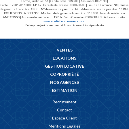
Forme juridique : SA | Capital social : 38 500 | Assurance RCP : NC |
Carte T : 75012016000014149 | Date de délivrance : 0000-00-00 | Lieu de délivrance : NC | Caisse
de garantie financière : CEGC. | N° de caisse de garantie : NC | Adresse caisse de garantie : 16 RUE
HOCHE 92919 LA DEFENSE | Montant de la garantie financière : 110 000 | Nom du médiateur :
AME CONSO | Adresse du médiateur : 197, bd Saint-Germain - 75007 PARIS | Adresse du site :
www.mediationconso-ame.com
|
Entreprise juridiquement et financièrement indépendante
VENTES
LOCATIONS
GESTION LOCATIVE
COPROPRIÉTÉ
NOS AGENCES
ESTIMATION
Recrutement
Contact
Espace Client
Mentions Légales