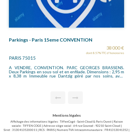
PK VOUILLE D'ALLERAY
38 000 €
.57% TTC d'honoraires
dont 16.67% T
PARIS 75015
ES BRASSENS.
Entre les rues d'Alleray, Vouillé, Thiboumery et B
ensions : 2,95 m
sein d'un immeuble récent avec gardien, au 4ème
os soins, avec
emplacement de parking de 5 m X 2,55 m. Arceau (3 
Mentions légales
Affichage des informations légales : TiffenCogé - Saint-Cloud & Paris Ouest | Raison
sociale : TIFFEN COGE | Adresse siège social : 64 rue Gounod - 92210 Saint-Cloud |
Siret : 31304135200011 | RCS : PARIS | Numero TVA Intracommunautaire : FR41313041352 |