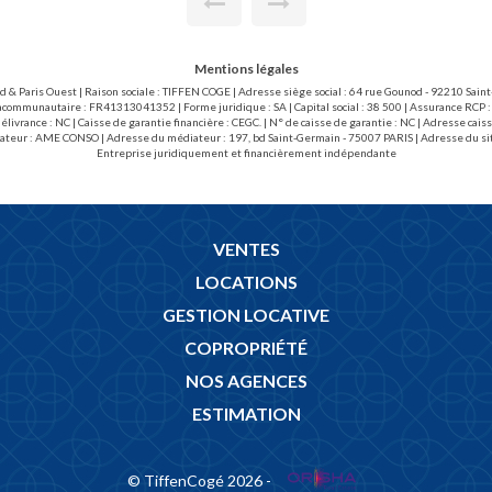
garage.
Mentions légales
ud & Paris Ouest | Raison sociale : TIFFEN COGE | Adresse siège social : 64 rue Gounod - 92210 Sai
acommunautaire : FR41313041352 | Forme juridique : SA | Capital social : 38 500 | Assurance RCP :
livrance : NC | Caisse de garantie financière : CEGC. | N° de caisse de garantie : NC | Adresse 
ateur : AME CONSO | Adresse du médiateur : 197, bd Saint-Germain - 75007 PARIS | Adresse du si
Entreprise juridiquement et financièrement indépendante
VENTES
LOCATIONS
GESTION LOCATIVE
COPROPRIÉTÉ
NOS AGENCES
ESTIMATION
© TiffenCogé 2026 -