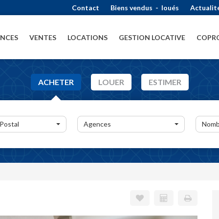
Contact
Biens vendus
-
loués
Actualit
ENCES
VENTES
LOCATIONS
GESTION LOCATIVE
COPRO
ACHETER
LOUER
ESTIMER
 Postal
Agences
Nomb