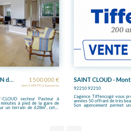
SAINT-CLOUD - Pasteur - MAISON de 265m²
1 500 000 €
SAINT CLOUD - Mont
dont 3.45% TTC d'honoraires
92210 92210
L'agence Tiffencogé vous pro
T-CLOUD secteur Pasteur à
années 50 offrant de très bea
 minutes à pied de la gare de
Son agencement permet une
ur un terrain de 628m², cette
réception en triple exposition
sous-sol complet avec Garage
de près de 20 m², deux chambr
 répartis sur 10 pièces et 8
l'étage le palier dessert trois
r une grande famille ou pour
sol est semi enterré et bénéf
timal. Le séjour avec cheminée
room de 30 m², une chauffer
1m². Un sous-sol complet vient