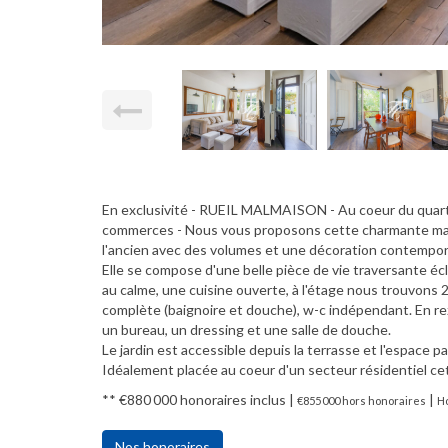
En exclusivité - RUEIL MALMAISON - Au coeur du quartie
commerces - Nous vous proposons cette charmante mai
l'ancien avec des volumes et une décoration contempor
Elle se compose d'une belle pièce de vie traversante éc
au calme, une cuisine ouverte, à l'étage nous trouvons
complète (baignoire et douche), w-c indépendant. En rez
un bureau, un dressing et une salle de douche.
Le jardin est accessible depuis la terrasse et l'espace p
Idéalement placée au coeur d'un secteur résidentiel cet
** €880 000
honoraires inclus
|
|
€855 000
hors honoraires
Ho
Nos honoraires