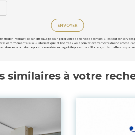
ENVOYER
un fichier informatisé par TiffenCogé pour gérer votre demande de contact. Elles sont conservées po
ers Conformément à la loi « informatique et libertés », vous pouvez exercer votre droit d'accès aux 
existence de la liste d'opposition au démarchage téléphonique « Bloctel », sur laquelle vous pouvez 
s similaires à votre rech