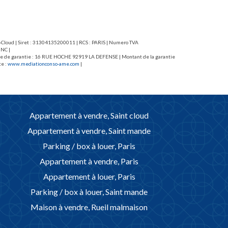
Cloud à 9 mn à 
nt-Cloud | Siret : 31304135200011 | RCS : PARIS | Numero TVA
 NC |
caisse de garantie : 16 RUE HOCHE 92919 LA DEFENSE | Montant de la garantie
te :
www.mediationconso-ame.com
|
Appartement à vendre, Saint cloud
Appartement à vendre, Saint mande
Parking / box à louer, Paris
Appartement à vendre, Paris
Appartement à louer, Paris
Parking / box à louer, Saint mande
Maison à vendre, Rueil malmaison