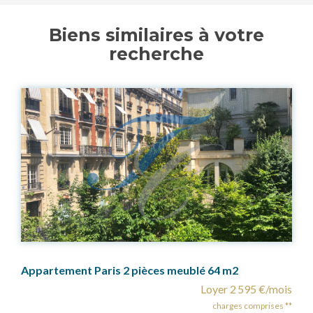
Biens similaires à votre
recherche
 m2
Appartement Paris 2 pièces Métro Nation
r 2 595 €/mois
Loyer 1 
arges comprises **
charges 