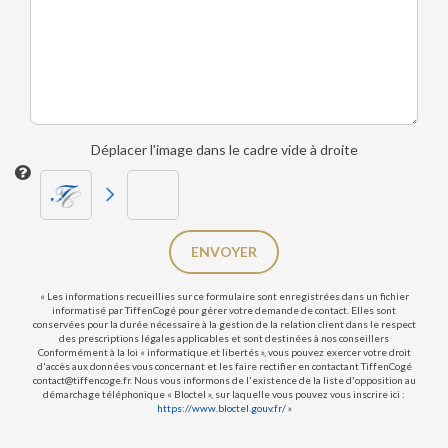
Déplacer l'image dans le cadre vide à droite
ENVOYER
« Les informations recueillies sur ce formulaire sont enregistrées dans un fichier
informatisé par TiffenCogé pour gérer votre demande de contact. Elles sont
conservées pour la durée nécessaire à la gestion de la relation client dans le respect
des prescriptions légales applicables et sont destinées à nos conseillers
Conformément à la loi « informatique et libertés », vous pouvez exercer votre droit
d'accès aux données vous concernant et les faire rectifier en contactant TiffenCogé
contact@tiffencoge.fr. Nous vous informons de l'existence de la liste d'opposition au
démarchage téléphonique « Bloctel », sur laquelle vous pouvez vous inscrire ici :
https://www.bloctel.gouv.fr/
»