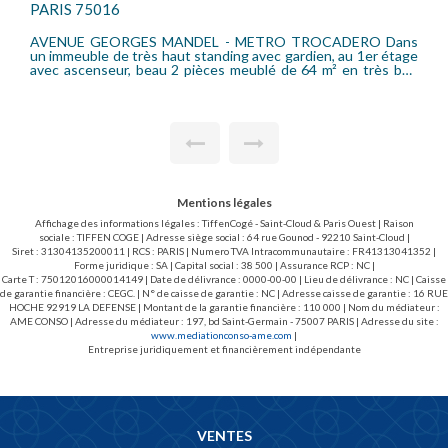
PARIS 75011
DERO Dans
Métro NATION - Avenue Bouvines Dans un bel
en, au 1er étage
brique et pierre, au 3ème étage avec ascenseur, 
 bon
2 pièces comprenant une entrée, séjour avec cuis
 séjour donnant
(plaque électrique, congélateur, frigidaire, four, 
e, une salle de
hotte ) une salle d'eau, WC séparés, une chambre
fage individuel
et eau chaude individuel Gaz. Loué avec une cave et
ans les charges.
vélo.
2 euros TTC dont
Mentions légales
Affichage des informations légales : TiffenCogé - Saint-Cloud & Paris Ouest | Raison
sociale : TIFFEN COGE | Adresse siège social : 64 rue Gounod - 92210 Saint-Cloud |
Siret : 31304135200011 | RCS : PARIS | Numero TVA Intracommunautaire : FR41313041352 |
Forme juridique : SA | Capital social : 38 500 | Assurance RCP : NC |
Carte T : 75012016000014149 | Date de délivrance : 0000-00-00 | Lieu de délivrance : NC | Caisse
de garantie financière : CEGC. | N° de caisse de garantie : NC | Adresse caisse de garantie : 16 RUE
HOCHE 92919 LA DEFENSE | Montant de la garantie financière : 110 000 | Nom du médiateur :
AME CONSO | Adresse du médiateur : 197, bd Saint-Germain - 75007 PARIS | Adresse du site :
www.mediationconso-ame.com
|
Entreprise juridiquement et financièrement indépendante
VENTES