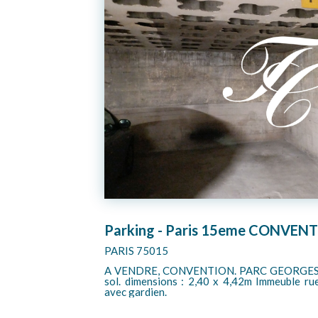
15 000 €
PK VOUILLE D'ALLERAY
PARIS 75015
ing en sous-
Entre les rues d'Alleray, Vouillé, Thiboum
par nos soins,
immeuble récent avec gardien, au 4ème sous
de 5 m X 2,55 m. Arceau (3 clefs).