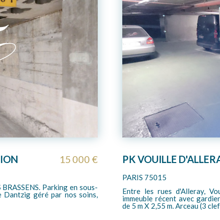
21 000 €
Parkings - Paris 1
dont 16.67% TTC d'honoraires
PARIS 75015
ery et Brancion, au sein d'un
A VENDRE, CONVENTION. PA
-sol, emplacement de parking
sous-sol et en enfilade. Dime
géré par nos soins, avec gardi