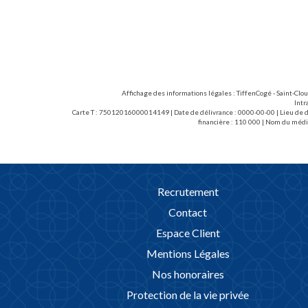
Affichage des informations légales : TiffenCogé - Saint-Clo
Intr
Carte T : 75012016000014149 | Date de délivrance : 0000-00-00 | Lieu de dé
financière : 110 000 | Nom du médi
Recrutement
Contact
Espace Client
Mentions Légales
Nos honoraires
Protection de la vie privée