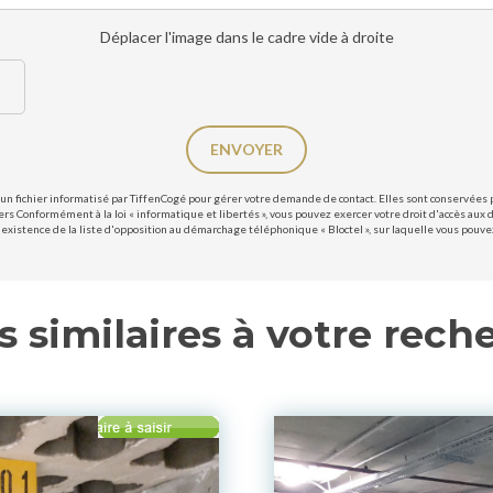
Déplacer l'image dans le cadre vide à droite
ENVOYER
un fichier informatisé par TiffenCogé pour gérer votre demande de contact. Elles sont conservées po
ers Conformément à la loi « informatique et libertés », vous pouvez exercer votre droit d'accès aux 
existence de la liste d'opposition au démarchage téléphonique « Bloctel », sur laquelle vous pouvez 
s similaires à votre rech