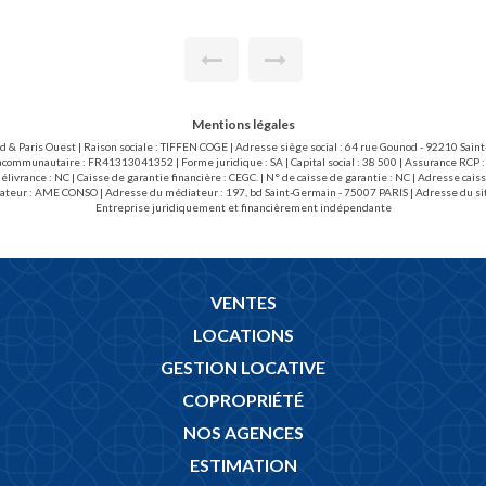
Mentions légales
ud & Paris Ouest | Raison sociale : TIFFEN COGE | Adresse siège social : 64 rue Gounod - 92210 Sai
acommunautaire : FR41313041352 | Forme juridique : SA | Capital social : 38 500 | Assurance RCP :
livrance : NC | Caisse de garantie financière : CEGC. | N° de caisse de garantie : NC | Adresse 
ateur : AME CONSO | Adresse du médiateur : 197, bd Saint-Germain - 75007 PARIS | Adresse du si
Entreprise juridiquement et financièrement indépendante
VENTES
LOCATIONS
GESTION LOCATIVE
COPROPRIÉTÉ
NOS AGENCES
ESTIMATION