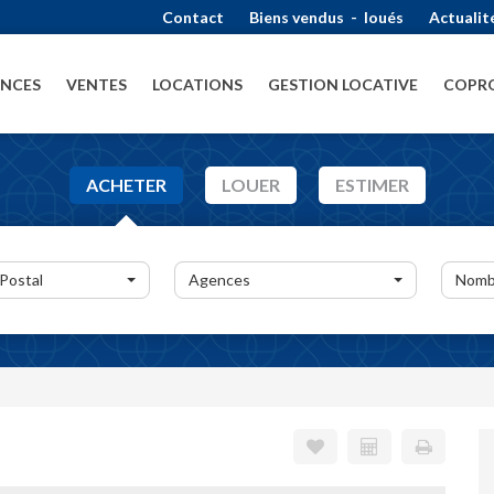
Contact
Biens vendus
-
loués
Actualit
ENCES
VENTES
LOCATIONS
GESTION LOCATIVE
COPRO
ACHETER
LOUER
ESTIMER
 Postal
Agences
Nomb