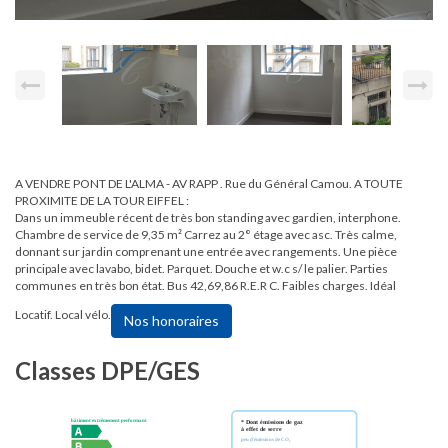
A VENDRE PONT DE L'ALMA - AV RAPP . Rue du Général Camou. A TOUTE
PROXIMITE DE LA TOUR EIFFEL :
Dans un immeuble récent de très bon standing avec gardien, interphone.
Chambre de service de 9,35 m² Carrez au 2° étage avec asc. Très calme,
donnant sur jardin comprenant une entrée avec rangements. Une pièce
principale avec lavabo, bidet. Parquet. Douche et w.c s/ le palier. Parties
communes en très bon état. Bus 42,69,86 R.E.R C. Faibles charges. Idéal
Locatif. Local vélo.
Nos honoraires
Classes DPE/GES