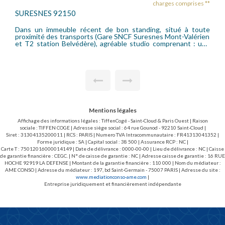
charges comprises **
GARCHES 92380
tanding, situé à toute
Bel appartement de 47,44 m² Habitables
 Suresnes Mont-Valérien
situé en plein coeur du centre ville (mai
studio comprenant : une
gare SNCF (accès La Défense/St Lazare)
ine séparée, une salle de
entrée, un séjour, une cuisine aménagée,
hauffage est collectif.
salle d'eau, un w.c séparé. Beaucoup de charme. Très bon état
locataires bail loi 89
! Chauffage collectif ~ Honoraires loc
 (dont 3.03 EUR/m² pour
(15.13EUR/m2) : 717,76EUR T.T.C. (do
l'état des lieux d'entrée).
Mentions légales
Affichage des informations légales : TiffenCogé - Saint-Cloud & Paris Ouest | Raison
sociale : TIFFEN COGE | Adresse siège social : 64 rue Gounod - 92210 Saint-Cloud |
Siret : 31304135200011 | RCS : PARIS | Numero TVA Intracommunautaire : FR41313041352 |
Forme juridique : SA | Capital social : 38 500 | Assurance RCP : NC |
Carte T : 75012016000014149 | Date de délivrance : 0000-00-00 | Lieu de délivrance : NC | Caisse
de garantie financière : CEGC. | N° de caisse de garantie : NC | Adresse caisse de garantie : 16 RUE
HOCHE 92919 LA DEFENSE | Montant de la garantie financière : 110 000 | Nom du médiateur :
AME CONSO | Adresse du médiateur : 197, bd Saint-Germain - 75007 PARIS | Adresse du site :
www.mediationconso-ame.com
|
Entreprise juridiquement et financièrement indépendante