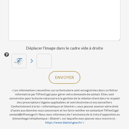
Déplacer l'image dans le cadre vide à droite
ENVOYER
« Les informations recueillies sur ce formulaire sont enregistrées dans un fichier
informatisé par TiffenCogé pour gérer votre demande de contact. Elles sont
conservées pour la durée nécessaire à la gestion de la relation client dans le respect
des prescriptions légales applicables et sont destinées à nos conseillers
Conformément à la loi « informatique et libertés », vous pouvez exercer votre droit
d'accès aux données vous concernant et les faire rectifier en contactant TiffenCogé
contact@tiffencoge.fr. Nous vous informons de l'existence de la liste d'opposition au
démarchage téléphonique « Bloctel », sur laquelle vous pouvez vous inscrire ici :
https://www.bloctel.gouv.fr/
»