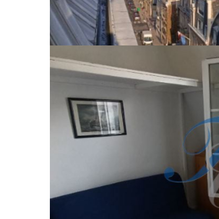
A VENDRE VICTOR HUGO-LONGCHAMP. Commerces - Sect
- Fac Dauphine. Immeuble 1890 de très bon standing avec
partie des services au 6° étage sans asc. Bon état . Piè
douche . wc sur le palier. faibles charges. Logement à
Nos honoraires