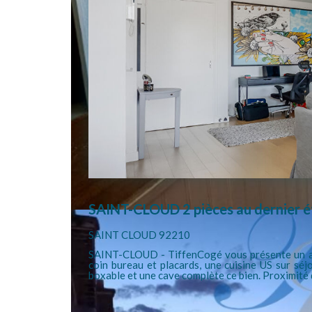
SAINT-CLOUD 2 pièces au dernier 
SAINT CLOUD 92210
SAINT-CLOUD - TiffenCogé vous présente un appa
coin bureau et placards, une cuisine US sur séj
boxable et une cave complète ce bien. Proximité 