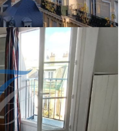
orisation Janson de Sailly - Proximité écoles de commerce
 gardien. Studette 11,85 m²carrez -13 m² au sol, située dans la
ce à vivre avec petit balcon, vue très dégagée,. Kitchenette,
 consommation énergétique excessive. Imm géré par nos soins.