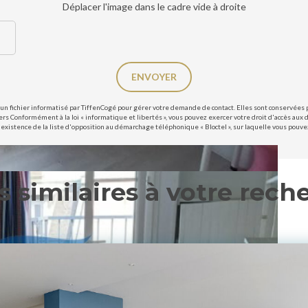
Déplacer l'image dans le cadre vide à droite
ENVOYER
un fichier informatisé par TiffenCogé pour gérer votre demande de contact. Elles sont conservées po
ers Conformément à la loi « informatique et libertés », vous pouvez exercer votre droit d'accès aux 
existence de la liste d'opposition au démarchage téléphonique « Bloctel », sur laquelle vous pouvez 
s similaires à votre rech