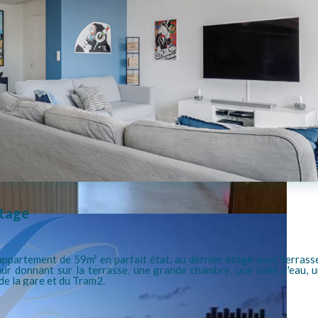
étage
rtement de 59m² en parfait état, au dernier étage avec terrasse 
our donnant sur la terrasse, une grande chambre, une salle d'eau,
de la gare et du Tram2.