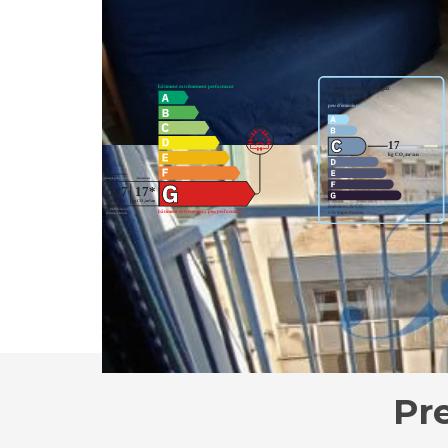
Classes DPE/GES
Logement à consommation énergétique excessive. : cla
un usage standard entre 609€ et 825€. indexées aux 
Partager :
Pr