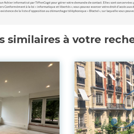
un fichier informatisé par TiffenCogé pour gérer votre demande de contact. Elles sont conservées po
ers Conformément à la loi « informatique et libertés », vous pouvez exercer votre droit d'accès aux 
existence de la liste d'opposition au démarchage téléphonique « Bloctel », sur laquelle vous pouvez 
s similaires à votre rech