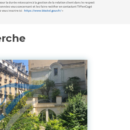
ur la durée nécessaire à la gestion de la relation client dans le respect
données vous concernant et les faire rectifier en contactant TiffenCogé
vous inscrire ici :
https://www.bloctel.gouv.fr/
»
erche