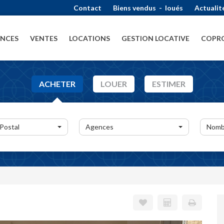
Contact
Biens vendus
-
loués
Actualit
ENCES
VENTES
LOCATIONS
GESTION LOCATIVE
COPRO
ACHETER
LOUER
ESTIMER
 Postal
Agences
Nomb