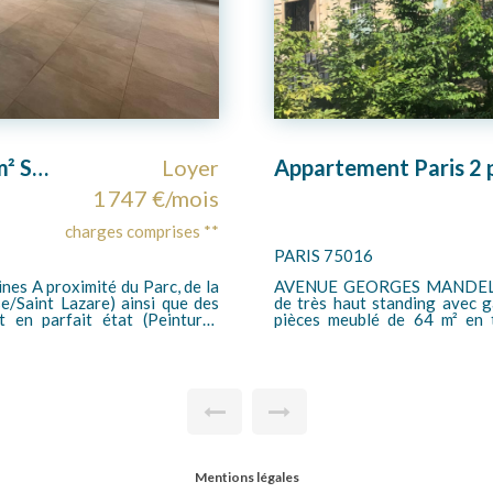
Appartement Paris 2 pièces meublé 64 m2
Loyer
2 595 €/mois
charges comprises **
GARCHES 92380
 un immeuble
Bel appartement de 47,44 m² 
 étage avec ascenseur, beau 2
coeur du centre ville (mai
Défense/St Lazare). Compre
lme, une cuisine indépendante,
aménagée, deux chambres, une salle d'eau, un
e, 2 wc. Chauffage individuel
charme. Très bon état ! Chauf
 dans les charges. Honoraires
89 (15.13EUR/m2) : 717,76EU
 dont 193,92 euros.
lieux d'entrée).
Mentions légales