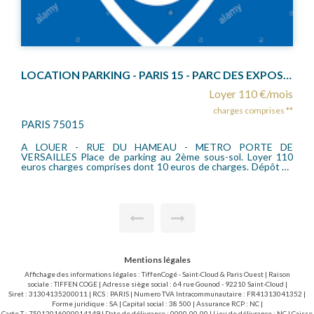
LOCATION PARKING - PARIS 15 - PARC DES EXPOSITIONS
Location emplacement de parking en sous-sol
is
Loyer 85 €/mois
 **
charges comprises **
SAINT CLOUD 92210
DE
L'Agence TIFFENCOGE, vous propose à la location cet
emplacement de stationnement situé au au sous-sol du 9 rue
 de
Pasteur à Saint-Cloud, dans un immeuble récent et sécurisé.
Pour citadine ou 2 roues Honoraires location 125€ TTC par
partie.
Mentions légales
Affichage des informations légales : TiffenCogé - Saint-Cloud & Paris Ouest | Raison
sociale : TIFFEN COGE | Adresse siège social : 64 rue Gounod - 92210 Saint-Cloud |
Siret : 31304135200011 | RCS : PARIS | Numero TVA Intracommunautaire : FR41313041352 |
Forme juridique : SA | Capital social : 38 500 | Assurance RCP : NC |
Carte T : 75012016000014149 | Date de délivrance : 0000-00-00 | Lieu de délivrance : NC | Caisse