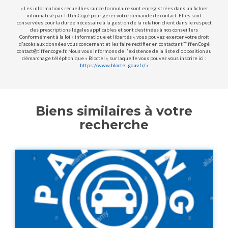
« Les informations recueillies sur ce formulaire sont enregistrées dans un fichier
informatisé par TiffenCogé pour gérer votre demande de contact. Elles sont
conservées pour la durée nécessaire à la gestion de la relation client dans le respect
des prescriptions légales applicables et sont destinées à nos conseillers
Conformément à la loi « informatique et libertés », vous pouvez exercer votre droit
d'accès aux données vous concernant et les faire rectifier en contactant TiffenCogé
contact@tiffencoge.fr. Nous vous informons de l'existence de la liste d'opposition au
démarchage téléphonique « Bloctel », sur laquelle vous pouvez vous inscrire ici :
https://www.bloctel.gouv.fr/
»
Biens similaires à votre
recherche