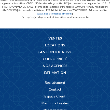
de garantie financière : CEGC. | N° de caisse de garantie : NC | Adresse caisse de garantie : 16 RUE
HOCHE 92919 LA DEFENSE | Montant de la garantie financière : 110 000 | Nom du médiateur :
AME CONSO | Adresse du médiateur : 197, bd Saint-Germain - 75007 PARIS | Adresse du site :
www.mediationconso-ame.com
|
Entreprise juridiquement et financièrement indépendante
VENTES
LOCATIONS
GESTION LOCATIVE
COPROPRIÉTÉ
NOS AGENCES
ESTIMATION
Recrutement
Contact
Espace Client
Mentions Légales
Nos honoraires