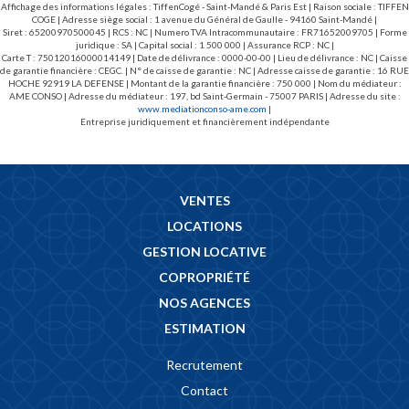
Affichage des informations légales : TiffenCogé - Saint-Mandé & Paris Est | Raison sociale : TIFFEN
COGE | Adresse siège social : 1 avenue du Général de Gaulle - 94160 Saint-Mandé |
Siret : 65200970500045 | RCS : NC | Numero TVA Intracommunautaire : FR71652009705 | Forme
juridique : SA | Capital social : 1 500 000 | Assurance RCP : NC |
Carte T : 75012016000014149 | Date de délivrance : 0000-00-00 | Lieu de délivrance : NC | Caisse
de garantie financière : CEGC. | N° de caisse de garantie : NC | Adresse caisse de garantie : 16 RUE
HOCHE 92919 LA DEFENSE | Montant de la garantie financière : 750 000 | Nom du médiateur :
AME CONSO | Adresse du médiateur : 197, bd Saint-Germain - 75007 PARIS | Adresse du site :
www.mediationconso-ame.com
|
Entreprise juridiquement et financièrement indépendante
VENTES
LOCATIONS
GESTION LOCATIVE
COPROPRIÉTÉ
NOS AGENCES
ESTIMATION
Recrutement
Contact