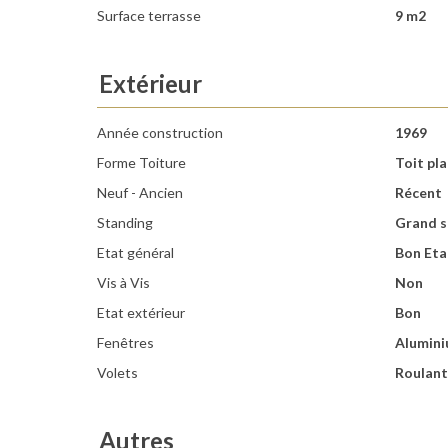
Surface terrasse
9 m2
Extérieur
Année construction
1969
Forme Toiture
Toit pla
Neuf - Ancien
Récent
Standing
Grand s
Etat général
Bon Eta
Vis à Vis
Non
Etat extérieur
Bon
Fenêtres
Alumin
Volets
Roulant
Autres