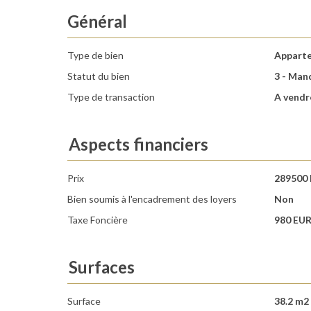
Général
Type de bien
Appart
Statut du bien
3 - Man
Type de transaction
A vendr
Aspects financiers
Prix
289500
Bien soumis à l'encadrement des loyers
Non
Taxe Foncière
980 EU
Surfaces
Surface
38.2 m2