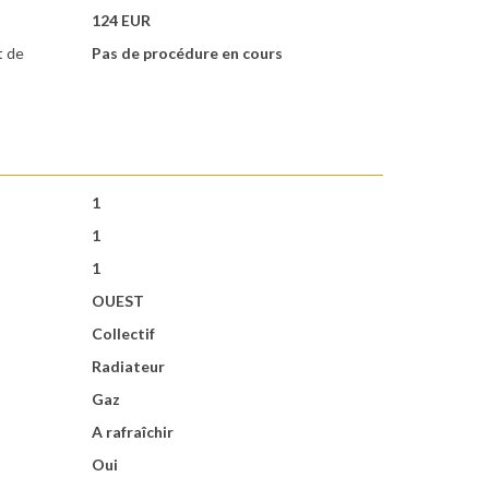
124 EUR
t de
Pas de procédure en cours
1
1
1
OUEST
Collectif
Radiateur
Gaz
A rafraîchir
Oui