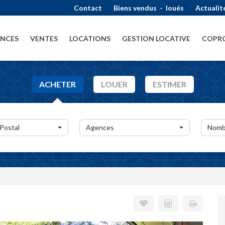
Contact
Biens vendus
-
loués
Actualit
ENCES
VENTES
LOCATIONS
GESTION LOCATIVE
COPRO
ACHETER
LOUER
ESTIMER
 Postal
Agences
Nomb