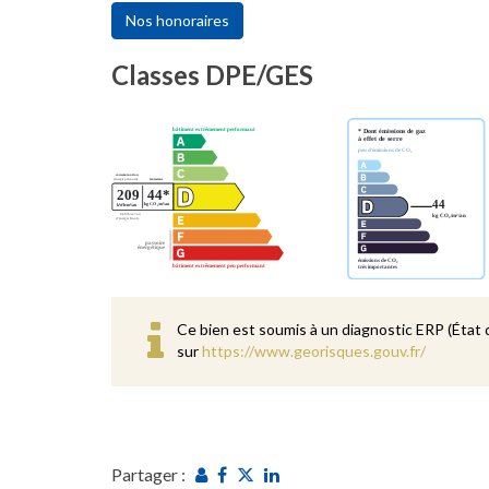
Nos honoraires
Classes DPE/GES
Ce bien est soumis à un diagnostic ERP (État 
sur
https://www.georisques.gouv.fr/
Partager :