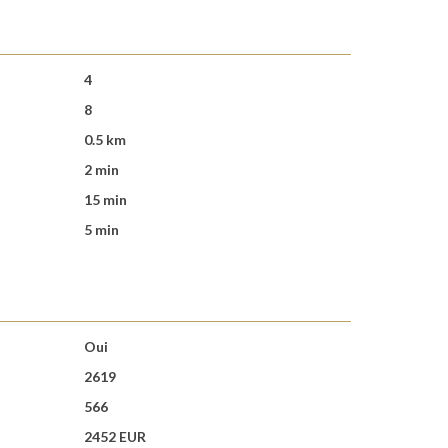
4
8
0.5 km
2 min
15 min
5 min
Oui
2619
566
2452 EUR