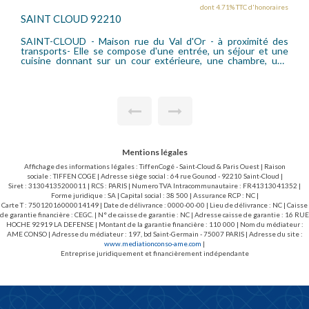
dont 4.71% TTC d'honoraires
D 92210
GARCHES 92380
- Maison rue du Val d'Or - à proximité des
Charmante maison
lle se compose d'une entrée, un séjour et une
entourée d'une te
nt sur un cour extérieure, une chambre, une
compose au rez de c
age deux
cuisine (US possib
res offrant un espace nuit indépendant. Un
chambre et w-c et l
 enterré avec salle de bain, chambres et coin
une grande salle de
ble. Cet espace peut également devenir une
maison offre un vra
dépendante. Accès par une allée permettant un
car les volumes so
 Un vrai potentiel après travaux.
belle luminosité et d'un
total et un garage 
Mentions légales
Affichage des informations légales : TiffenCogé - Saint-Cloud & Paris Ouest | Raison
sociale : TIFFEN COGE | Adresse siège social : 64 rue Gounod - 92210 Saint-Cloud |
Siret : 31304135200011 | RCS : PARIS | Numero TVA Intracommunautaire : FR41313041352 |
Forme juridique : SA | Capital social : 38 500 | Assurance RCP : NC |
Carte T : 75012016000014149 | Date de délivrance : 0000-00-00 | Lieu de délivrance : NC | Caisse
de garantie financière : CEGC. | N° de caisse de garantie : NC | Adresse caisse de garantie : 16 RUE
HOCHE 92919 LA DEFENSE | Montant de la garantie financière : 110 000 | Nom du médiateur :
AME CONSO | Adresse du médiateur : 197, bd Saint-Germain - 75007 PARIS | Adresse du site :
www.mediationconso-ame.com
|
Entreprise juridiquement et financièrement indépendante