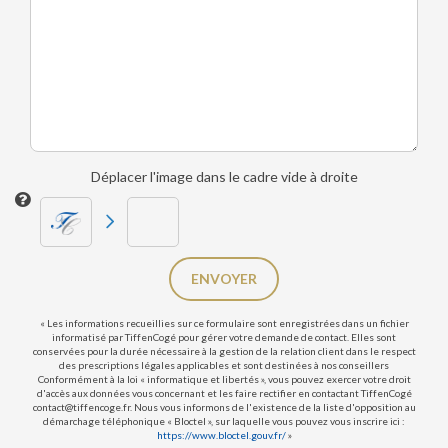
Déplacer l'image dans le cadre vide à droite
ENVOYER
« Les informations recueillies sur ce formulaire sont enregistrées dans un fichier
informatisé par TiffenCogé pour gérer votre demande de contact. Elles sont
conservées pour la durée nécessaire à la gestion de la relation client dans le respect
des prescriptions légales applicables et sont destinées à nos conseillers
Conformément à la loi « informatique et libertés », vous pouvez exercer votre droit
d'accès aux données vous concernant et les faire rectifier en contactant TiffenCogé
contact@tiffencoge.fr. Nous vous informons de l'existence de la liste d'opposition au
démarchage téléphonique « Bloctel », sur laquelle vous pouvez vous inscrire ici :
https://www.bloctel.gouv.fr/
»