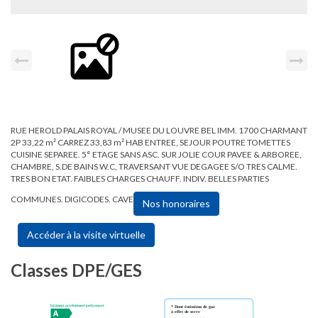
RUE HEROLD PALAIS ROYAL / MUSEE DU LOUVRE BEL IMM. 1700 CHARMANT
2P 33,22 m² CARREZ 33,83 m² HAB ENTREE, SEJOUR POUTRE TOMETTES
CUISINE SEPAREE. 5° ETAGE SANS ASC. SUR JOLIE COUR PAVEE & ARBOREE,
CHAMBRE, S.DE BAINS W.C, TRAVERSANT VUE DEGAGEE S/O TRES CALME.
TRES BON ETAT. FAIBLES CHARGES CHAUFF. INDIV. BELLES PARTIES
COMMUNES. DIGICODES. CAVE
Nos honoraires
Accéder à la visite virtuelle
Classes DPE/GES