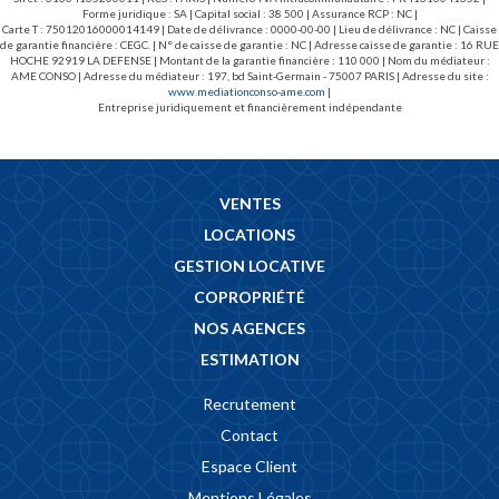
Forme juridique : SA | Capital social : 38 500 | Assurance RCP : NC |
Carte T : 75012016000014149 | Date de délivrance : 0000-00-00 | Lieu de délivrance : NC | Caisse
de garantie financière : CEGC. | N° de caisse de garantie : NC | Adresse caisse de garantie : 16 RUE
HOCHE 92919 LA DEFENSE | Montant de la garantie financière : 110 000 | Nom du médiateur :
AME CONSO | Adresse du médiateur : 197, bd Saint-Germain - 75007 PARIS | Adresse du site :
www.mediationconso-ame.com
|
Entreprise juridiquement et financièrement indépendante
VENTES
LOCATIONS
GESTION LOCATIVE
COPROPRIÉTÉ
NOS AGENCES
ESTIMATION
Recrutement
Contact
Espace Client
Mentions Légales