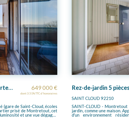
Rez-de-jardin 5 pièces 140 m2 + jardin 500m²
1 050 000 €
SAINT CLOUD - Les
dont 3.45% TTC d'honoraires
SAINT CLOUD 92210
familial d'exception en rez-de-
L'Agence Tiffencogé vous p
rant un cadre de vie rare au sein
48 m² très bien distribué s
gié, alliant calme, verdure et
exposé Ouest donnant sur jardin et sans
erces et des transports (gare de
une entrée avec grands p
 comme une véritable maison. Il
possible sur le séjour), bel
ardin privatif d'environ 500m². Il
de plain-pied, une salle