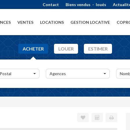
Contact
Biens vendus
-
loués
Actualit
ENCES
VENTES
LOCATIONS
GESTION LOCATIVE
COPRO
ACHETER
LOUER
ESTIMER
 Postal
Agences
Nomb