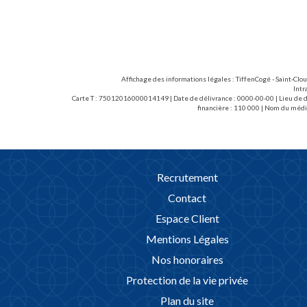
sée avec gardien.
offre une belle entrée avec placards,
sé en supplément.
cheminée ouvrant directement sur le jar
les et de la gare
espace salle à manger, trois chambres don
une salle de bains et son dressing, une sa
indépendants. Une cave de 15,5m², un 
emplacement de parking extérieur complète
Affichage des informations légales : TiffenCogé - Saint-Clo
Intr
Carte T : 75012016000014149 | Date de délivrance : 0000-00-00 | Lieu de dé
financière : 110 000 | Nom du médi
Recrutement
Contact
Espace Client
Mentions Légales
Nos honoraires
Protection de la vie privée
Plan du site