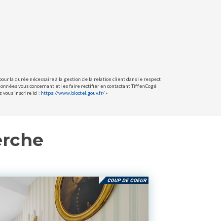
ur la durée nécessaire à la gestion de la relation client dans le respect
données vous concernant et les faire rectifier en contactant TiffenCogé
vous inscrire ici :
https://www.bloctel.gouv.fr/
»
erche