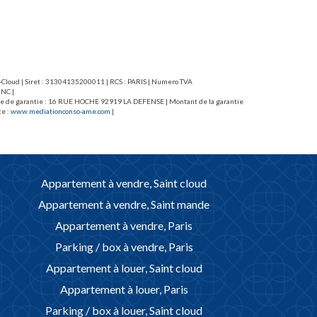
e cave et un parking en sous-sol compètent ce bien.
douche. No
rangement c
nt-Cloud | Siret : 31304135200011 | RCS : PARIS | Numero TVA
 NC |
caisse de garantie : 16 RUE HOCHE 92919 LA DEFENSE | Montant de la garantie
te :
www.mediationconso-ame.com
|
Appartement à vendre, Saint cloud
Appartement à vendre, Saint mande
Appartement à vendre, Paris
Parking / box à vendre, Paris
Appartement à louer, Saint cloud
Appartement à louer, Paris
Parking / box à louer, Saint cloud