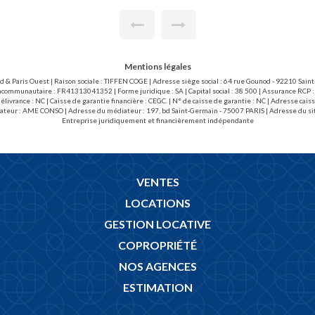
 un vaste séjour lumineux avec
indépendants. Un
din, une grande cuisine avec un
t une grande suite parentale avec
lle d'eau avec w-c, des toilettes
double garage de 38,83m² et un
nt ce bien.
Mentions légales
ud & Paris Ouest | Raison sociale : TIFFEN COGE | Adresse siège social : 64 rue Gounod - 92210 Sai
acommunautaire : FR41313041352 | Forme juridique : SA | Capital social : 38 500 | Assurance RCP :
livrance : NC | Caisse de garantie financière : CEGC. | N° de caisse de garantie : NC | Adresse 
ateur : AME CONSO | Adresse du médiateur : 197, bd Saint-Germain - 75007 PARIS | Adresse du si
Entreprise juridiquement et financièrement indépendante
VENTES
LOCATIONS
GESTION LOCATIVE
COPROPRIÉTÉ
NOS AGENCES
ESTIMATION