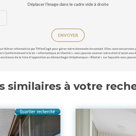
Déplacer l'image dans le cadre vide à droite
ENVOYER
un fichier informatisé par TiffenCogé pour gérer votre demande de contact. Elles sont conservées po
ers Conformément à la loi « informatique et libertés », vous pouvez exercer votre droit d'accès aux 
existence de la liste d'opposition au démarchage téléphonique « Bloctel », sur laquelle vous pouvez 
s similaires à votre rech