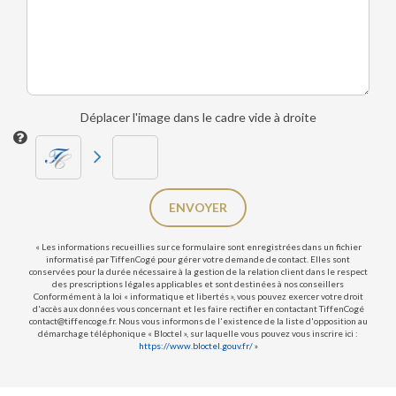
Déplacer l'image dans le cadre vide à droite
ENVOYER
« Les informations recueillies sur ce formulaire sont enregistrées dans un fichier
informatisé par TiffenCogé pour gérer votre demande de contact. Elles sont
conservées pour la durée nécessaire à la gestion de la relation client dans le respect
des prescriptions légales applicables et sont destinées à nos conseillers
Conformément à la loi « informatique et libertés », vous pouvez exercer votre droit
d'accès aux données vous concernant et les faire rectifier en contactant TiffenCogé
contact@tiffencoge.fr. Nous vous informons de l'existence de la liste d'opposition au
démarchage téléphonique « Bloctel », sur laquelle vous pouvez vous inscrire ici :
https://www.bloctel.gouv.fr/
»