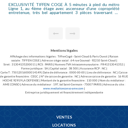
EXCLUSIVITÉ TIFFEN COGE À 5 minutes à pied du métro
Ligne 1, au 4ème étage avec ascenseur d'une copropriété
entretenue, très bel appartement 3 pièces traversant de
75m². Le bien se compose d'une entrée, d'un double séjour
très lumineux et de deux chambres au calme. Les travaux
restent à faire pour la cuisine, les WC séparés et la salle d'eau.
Belle copropriété avec gardienne, calme et proche
commodités. Une cave en sous-sol complète ce bien
Mentions légales
Affichage des informations légales : TiffenCogé - Saint-Cloud & Paris Ouest | Raison
sociale : TIFFEN COGE | Adresse siège social : 64 rue Gounod - 92210 Saint-Cloud |
Siret : 31304135200011 | RCS : PARIS | Numero TVA Intracommunautaire : FR41313041352 |
Forme juridique : SA | Capital social : 38 500 | Assurance RCP : NC |
Carte T : 75012016000014149 | Date de délivrance : 0000-00-00 | Lieu de délivrance : NC | Caisse
de garantie financière : CEGC. | N° de caisse de garantie : NC | Adresse caisse de garantie : 16 RUE
HOCHE 92919 LA DEFENSE | Montant de la garantie financière : 110 000 | Nom du médiateur :
AME CONSO | Adresse du médiateur : 197, bd Saint-Germain - 75007 PARIS | Adresse du site :
www.mediationconso-ame.com
|
Entreprise juridiquement et financièrement indépendante
VENTES
LOCATIONS