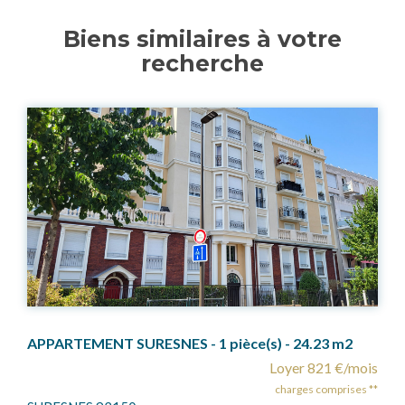
Biens similaires à votre
recherche
3 m2
1 €/mois
Loyer 1 238 €/
omprises **
charges compris