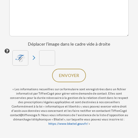
Déplacer l'image dans le cadre vide à droite
ENVOYER
« Les informations recueillies sur ce formulaire sont enregistrées dans un fichier
informatisé par TiffenCogé pour gérer votre demande de contact. Elles sont
conservées pour la durée nécessaire à la gestion de la relation client dans le respect
des prescriptions légales applicables et sont destinées à nos conseillers
Conformément à la loi « informatique et libertés », vous pouvez exercer votre droit
d'accès aux données vous concernant et les faire rectifier en contactant TiffenCogé
contact@tiffencoge.fr. Nous vous informons de l'existence de la liste d'opposition au
démarchage téléphonique « Bloctel », sur laquelle vous pouvez vous inscrire ici :
https://www.bloctel.gouv.fr/
»