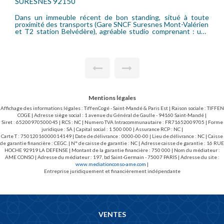
GARCHES 92380
é à toute
Bel appartement de 47,44 m² Habitables (63.01 m² au 
-Valérien
situé en plein coeur du centre ville (mairie) et proche 
ant : une
gare SNCF (accès La Défense/St Lazare). Comprenant 
e salle de
entrée, un séjour, une cuisine aménagée, deux chambres
ollectif.
salle d'eau, un w.c séparé. Beaucoup de charme. Très bon état
il loi 89
! Chauffage collectif ~ Honoraires locataire bail l
R/m² pour
(15.13EUR/m2) : 717,76EUR T.T.C. (dont 3.03EUR/m2 
l'état des lieux d'entrée).
Mentions légales
Affichage des informations légales : TiffenCogé - Saint-Mandé & Paris Est | Raison sociale : TIFFEN
COGE | Adresse siège social : 1 avenue du Général de Gaulle - 94160 Saint-Mandé |
Siret : 65200970500045 | RCS : NC | Numero TVA Intracommunautaire : FR71652009705 | Forme
juridique : SA | Capital social : 1 500 000 | Assurance RCP : NC |
Carte T : 75012016000014149 | Date de délivrance : 0000-00-00 | Lieu de délivrance : NC | Caisse
de garantie financière : CEGC. | N° de caisse de garantie : NC | Adresse caisse de garantie : 16 RUE
HOCHE 92919 LA DEFENSE | Montant de la garantie financière : 750 000 | Nom du médiateur :
AME CONSO | Adresse du médiateur : 197, bd Saint-Germain - 75007 PARIS | Adresse du site :
www.mediationconso-ame.com
|
Entreprise juridiquement et financièrement indépendante
VENTES