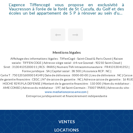
exclusivité à
L'agence Tiffencogé vous présente en exclusiv
, du Golf et des
appartement de 55 m² en parfait état à toute prox
r au sein d'une
gare et au calme absolu. Il est distribué en étoile ce qui
optimise la surface habitable et il se compose d'une entrée
rant sur balcon
avec placard, une belle pièce de vie exposée Su
ds dessert une
cuisine dinatoire, une chambre avec nombreux r
e salle de bains
une salle de bains et w-c indépendant. L'e
l'appartement est bordé d'un large balcon access
t le plan très
toutes les pièces.
offrant un cadre
Mentions légales
, les premières
Affichage des informations légales : TiffenCogé - Saint-Cloud & Paris Ouest | Raison
sociale : TIFFEN COGE | Adresse siège social : 64 rue Gounod - 92210 Saint-Cloud |
Siret : 31304135200011 | RCS : PARIS | Numero TVA Intracommunautaire : FR41313041352 |
nt complètent ce
Forme juridique : SA | Capital social : 38 500 | Assurance RCP : NC |
Carte T : 75012016000014149 | Date de délivrance : 0000-00-00 | Lieu de délivrance : NC | Caisse
de garantie financière : CEGC. | N° de caisse de garantie : NC | Adresse caisse de garantie : 16 RUE
HOCHE 92919 LA DEFENSE | Montant de la garantie financière : 110 000 | Nom du médiateur :
AME CONSO | Adresse du médiateur : 197, bd Saint-Germain - 75007 PARIS | Adresse du site :
www.mediationconso-ame.com
|
Entreprise juridiquement et financièrement indépendante
VENTES
LOCATIONS