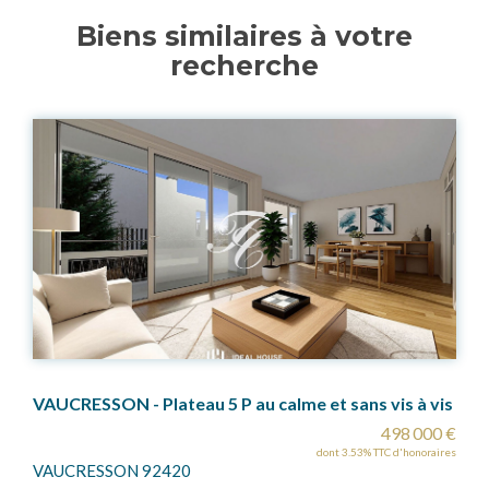
Biens similaires à votre
recherche
ans vis à vis
SAINT CLOUD Gare
498 000 €
.53% TTC d'honoraires
dont 3.54% T
SAINT CLOUD 92210