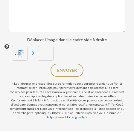
Déplacer l'image dans le cadre vide à droite
ENVOYER
« Les informations recueillies sur ce formulaire sont enregistrées dans un fichier
informatisé par TiffenCogé pour gérer votre demande de contact. Elles sont
conservées pour la durée nécessaire à la gestion de la relation client dans le respect
des prescriptions légales applicables et sont destinées à nos conseillers
Conformément à la loi « informatique et libertés », vous pouvez exercer votre droit
d'accès aux données vous concernant et les faire rectifier en contactant TiffenCogé
contact@tiffencoge.fr. Nous vous informons de l'existence de la liste d'opposition au
démarchage téléphonique « Bloctel », sur laquelle vous pouvez vous inscrire ici :
https://www.bloctel.gouv.fr/
»