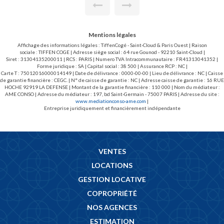
exposition et d'un jardin privatif d'environ 500m². Il offre une
belle entrée avec placards, un vaste séjour lumineux avec
cheminée ouvrant directement sur le jardin, une grande
cuisine avec un espace salle à manger, trois chambres dont
une grande suite parentale avec une salle de bains et son
Mentions légales
dressing, une salle d'eau avec w-c, des toilettes
indépendants. Une cave de 15,5m², un double garage de
Affichage des informations légales : TiffenCogé - Saint-Cloud & Paris Ouest | Raison
38,83m² et un emplacement de parking extérieur complètent
sociale : TIFFEN COGE | Adresse siège social : 64 rue Gounod - 92210 Saint-Cloud |
ce bien.
Siret : 31304135200011 | RCS : PARIS | Numero TVA Intracommunautaire : FR41313041352 |
Forme juridique : SA | Capital social : 38 500 | Assurance RCP : NC |
Carte T : 75012016000014149 | Date de délivrance : 0000-00-00 | Lieu de délivrance : NC | Caisse
de garantie financière : CEGC. | N° de caisse de garantie : NC | Adresse caisse de garantie : 16 RUE
HOCHE 92919 LA DEFENSE | Montant de la garantie financière : 110 000 | Nom du médiateur :
AME CONSO | Adresse du médiateur : 197, bd Saint-Germain - 75007 PARIS | Adresse du site :
www.mediationconso-ame.com
|
Entreprise juridiquement et financièrement indépendante
VENTES
LOCATIONS
GESTION LOCATIVE
COPROPRIÉTÉ
NOS AGENCES
ESTIMATION