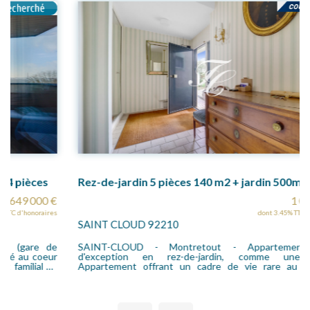
Rez-de-jardin 5 pièces 140 m2 + jardin 500m²
1 050 000 €
dont 3.45% TTC d'honoraires
SAINT CLOUD 92210
SAINT-CLOUD - Montretout - Appartement familial
d'exception en rez-de-jardin, comme une maison.
Appartement offrant un cadre de vie rare au sein d'un
environnement résidentiel privilégié, alliant calme, verdure et
proximité immédiate des écoles, des commerces et des
transports (gare de Saint-Cloud). Ce bien de 5 pièces se vit
comme une véritable maison. Il bénéficie d'une superbe