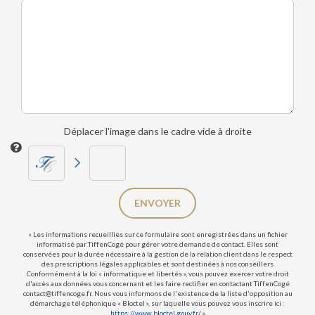
Déplacer l'image dans le cadre vide à droite
ENVOYER
« Les informations recueillies sur ce formulaire sont enregistrées dans un fichier
informatisé par TiffenCogé pour gérer votre demande de contact. Elles sont
conservées pour la durée nécessaire à la gestion de la relation client dans le respect
des prescriptions légales applicables et sont destinées à nos conseillers
Conformément à la loi « informatique et libertés », vous pouvez exercer votre droit
d'accès aux données vous concernant et les faire rectifier en contactant TiffenCogé
contact@tiffencoge.fr. Nous vous informons de l'existence de la liste d'opposition au
démarchage téléphonique « Bloctel », sur laquelle vous pouvez vous inscrire ici :
https://www.bloctel.gouv.fr/
»