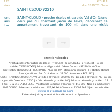
650 000 €
dont 3.01% TTC d'honoraires
SAINT CLOUD 92210
SAINT-CLOUD - proche écoles et gare du Val d'Or (Ligne L), à
deux pas du charmant jardin de l'Avre, découvrez ce bel
appartement traversant de 100 m², dans une résidence
gardiennée réputée pour son cadre verdoyant et sa
tranquillité. Aucun vis-à-vis ! Baigné de lumière, ce bien rare se
compose d'une entrée, d'un double séjour lumineux avec vue
dégagée sur la verdure, de trois chambres (possibilité 4ème
chambre), d'une cuisine indépendante, d'une salle de bains,
d'une salle d'eau, d'un dressing, de nombreux rangements et
deux w-c. Chaque pièce bénéficie d'un cadre apaisant,
entouré de végétation, pour un confort de vie au quotidien.
Une cave saine et un emplacement de parking en sous-sol
Mentions légales
complètent ce bien. Vous serez séduit par l'environnement
calme, les espaces extérieurs arborés et la proximité
Affichage des informations légales : TiffenCogé - Saint-Cloud & Paris Ouest | Raison
immédiate des commerces, des transports et des écoles.
sociale : TIFFEN COGE | Adresse siège social : 64 rue Gounod - 92210 Saint-Cloud |
SECTORISATION collège VERHAEREN.
Siret : 31304135200011 | RCS : PARIS | Numero TVA Intracommunautaire : FR41313041352 |
Forme juridique : SA | Capital social : 38 500 | Assurance RCP : NC |
Carte T : 75012016000014149 | Date de délivrance : 0000-00-00 | Lieu de délivrance : NC | Caisse
de garantie financière : CEGC. | N° de caisse de garantie : NC | Adresse caisse de garantie : 16 RUE
HOCHE 92919 LA DEFENSE | Montant de la garantie financière : 110 000 | Nom du médiateur :
AME CONSO | Adresse du médiateur : 197, bd Saint-Germain - 75007 PARIS | Adresse du site :
www.mediationconso-ame.com
|
Entreprise juridiquement et financièrement indépendante