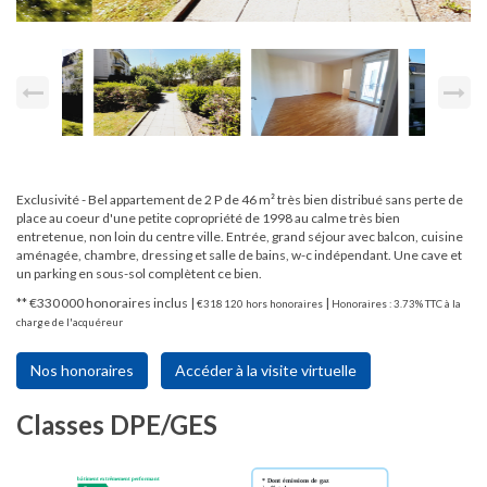
Exclusivité - Bel appartement de 2 P de 46 m² très bien distribué sans perte de
place au coeur d'une petite copropriété de 1998 au calme très bien
entretenue, non loin du centre ville. Entrée, grand séjour avec balcon, cuisine
aménagée, chambre, dressing et salle de bains, w-c indépendant. Une cave et
un parking en sous-sol complètent ce bien.
** €330 000
honoraires inclus
|
|
€318 120
hors honoraires
Honoraires : 3.73% TTC à la
charge de l'acquéreur
Nos honoraires
Accéder à la visite virtuelle
Classes DPE/GES