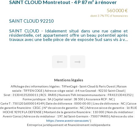
Rez-de-jardin 5 pièces 140 m2 + jardin 500m²
1 050 000 €
dont 3.45% TTC d'honoraires
SAINT CLOUD 92210
SAINT-CLOUD - Montretout - Appartement familial
d'exception en rez-de-jardin, comme une maison.
Appartement offrant un cadre de vie rare au sein d'un
environnement résidentiel privilégié, alliant calme, verdure et
proximité immédiate des écoles, des commerces et des
transports (gare de Saint-Cloud). Ce bien de 5 pièces se vit
comme une véritable maison. Il bénéficie d'une superbe
exposition et d'un jardin privatif d'environ 500m². Il offre une
belle entrée avec placards, un vaste séjour lumineux avec
cheminée ouvrant directement sur le jardin, une grande
cuisine avec un espace salle à manger, trois chambres dont
une grande suite parentale avec une salle de bains et son
Mentions légales
dressing, une salle d'eau avec w-c, des toilettes
indépendants. Une cave de 15,5m², un double garage de
Affichage des informations légales : TiffenCogé - Saint-Cloud & Paris Ouest | Raison
38,83m² et un emplacement de parking extérieur complètent
sociale : TIFFEN COGE | Adresse siège social : 64 rue Gounod - 92210 Saint-Cloud |
ce bien.
Siret : 31304135200011 | RCS : PARIS | Numero TVA Intracommunautaire : FR41313041352 |
Forme juridique : SA | Capital social : 38 500 | Assurance RCP : NC |
Carte T : 75012016000014149 | Date de délivrance : 0000-00-00 | Lieu de délivrance : NC | Caisse
de garantie financière : CEGC. | N° de caisse de garantie : NC | Adresse caisse de garantie : 16 RUE
HOCHE 92919 LA DEFENSE | Montant de la garantie financière : 110 000 | Nom du médiateur :
Avenir Conso | Adresse du médiateur : 197, bd Saint-Germain - 75007 PARIS | Adresse du site :
https://www.avenir-conso.com/
|
Entreprise juridiquement et financièrement indépendante