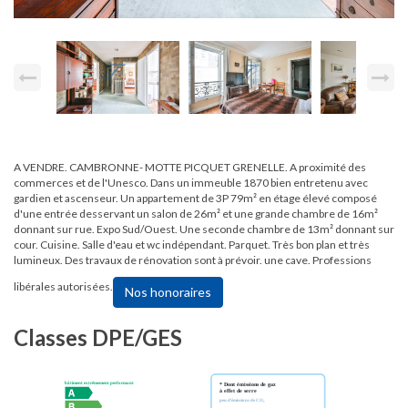
A VENDRE. CAMBRONNE- MOTTE PICQUET GRENELLE. A proximité des
commerces et de l'Unesco. Dans un immeuble 1870 bien entretenu avec
gardien et ascenseur. Un appartement de 3P 79m² en étage élevé composé
d'une entrée desservant un salon de 26m² et une grande chambre de 16m²
donnant sur rue. Expo Sud/Ouest. Une seconde chambre de 13m² donnant sur
cour. Cuisine. Salle d'eau et wc indépendant. Parquet. Très bon plan et très
lumineux. Des travaux de rénovation sont à prévoir. une cave. Professions
libérales autorisées.
Nos honoraires
Classes DPE/GES