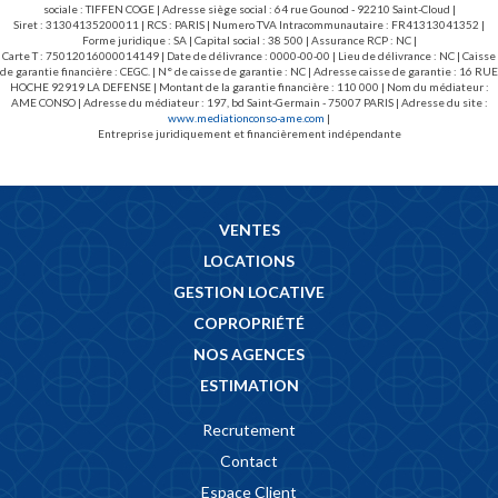
sociale : TIFFEN COGE | Adresse siège social : 64 rue Gounod - 92210 Saint-Cloud |
Siret : 31304135200011 | RCS : PARIS | Numero TVA Intracommunautaire : FR41313041352 |
Forme juridique : SA | Capital social : 38 500 | Assurance RCP : NC |
Carte T : 75012016000014149 | Date de délivrance : 0000-00-00 | Lieu de délivrance : NC | Caisse
de garantie financière : CEGC. | N° de caisse de garantie : NC | Adresse caisse de garantie : 16 RUE
HOCHE 92919 LA DEFENSE | Montant de la garantie financière : 110 000 | Nom du médiateur :
AME CONSO | Adresse du médiateur : 197, bd Saint-Germain - 75007 PARIS | Adresse du site :
www.mediationconso-ame.com
|
Entreprise juridiquement et financièrement indépendante
VENTES
LOCATIONS
GESTION LOCATIVE
COPROPRIÉTÉ
NOS AGENCES
ESTIMATION
Recrutement
Contact
Espace Client