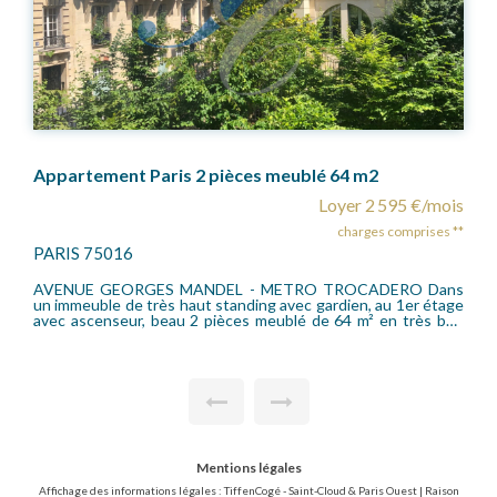
Appartement Paris 2 pièces meublé 64 m2
Loyer 2 595 €/mois
charges comprises **
PARIS 75016
AVENUE GEORGES MANDEL - METRO TROCADERO Dans
un immeuble de très haut standing avec gardien, au 1er étage
avec ascenseur, beau 2 pièces meublé de 64 m² en très bon
état comprenant une entrée avec placards, un séjour donnant
sur jardin au calme, une cuisine indépendante, une salle de
bains avec baignoire et douche, 2 wc. Chauffage individuel
électrique et eau chaude collective compris dans les charges.
Honoraires charges locataires loi 89 : 968,32 euros TTC dont
193,92 euros.
Mentions légales
Affichage des informations légales : TiffenCogé - Saint-Cloud & Paris Ouest | Raison