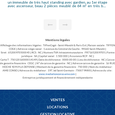
age
brique et pierre, au 3ème étage avec ascenseur, appartement
2 pièces comprenant une entrée, séjour avec cuisine équipée
ant
(plaque électrique, congélateur, frigidaire, four, micro-onde,
 de
hotte ) une salle d'eau, WC séparés, une chambre, chauffage
uel
et eau chaude individuel Gaz. Loué avec une cave et un local à
es.
vélo.
ont
Mentions légales
Affichage des informations légales : TiffenCogé - Saint-Mandé & Paris Est | Raison sociale : TIFFEN
COGE | Adresse siège social : 1 avenue du Général de Gaulle - 94160 Saint-Mandé |
Siret : 65200970500045 | RCS : NC | Numero TVA Intracommunautaire : FR71652009705 | Forme
juridique : SA | Capital social : 1 500 000 | Assurance RCP : NC |
Carte T : 75012016000014149 | Date de délivrance : 0000-00-00 | Lieu de délivrance : NC | Caisse
de garantie financière : CEGC. | N° de caisse de garantie : NC | Adresse caisse de garantie : 16 RUE
HOCHE 92919 LA DEFENSE | Montant de la garantie financière : 750 000 | Nom du médiateur :
AME CONSO | Adresse du médiateur : 197, bd Saint-Germain - 75007 PARIS | Adresse du site :
www.mediationconso-ame.com
|
Entreprise juridiquement et financièrement indépendante
VENTES
LOCATIONS
GESTION LOCATIVE