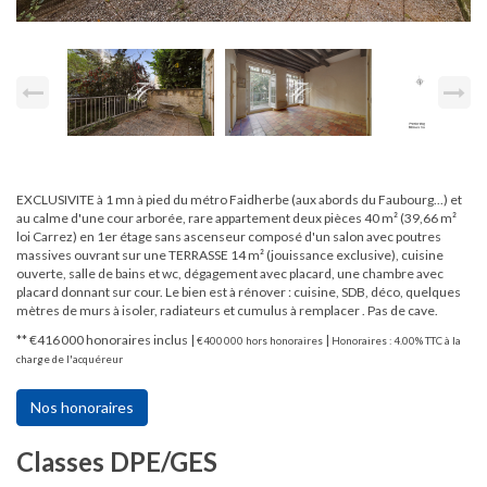
EXCLUSIVITE à 1 mn à pied du métro Faidherbe (aux abords du Faubourg...) et
au calme d'une cour arborée, rare appartement deux pièces 40 m² (39,66 m²
loi Carrez) en 1er étage sans ascenseur composé d'un salon avec poutres
massives ouvrant sur une TERRASSE 14 m² (jouissance exclusive), cuisine
ouverte, salle de bains et wc, dégagement avec placard, une chambre avec
placard donnant sur cour. Le bien est à rénover : cuisine, SDB, déco, quelques
mètres de murs à isoler, radiateurs et cumulus à remplacer . Pas de cave.
** €416 000
honoraires inclus
|
|
€400 000
hors honoraires
Honoraires : 4.00% TTC à la
charge de l'acquéreur
Nos honoraires
Classes DPE/GES