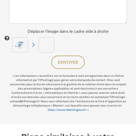
Déplacer l'image dans le cadre vide à droite
ENVOYER
« Les informations recueillies sur ce formulaire sont enregistrées dans un fichier
informatisé par TiffenCogé pour gérer votre demande de contact. Elles sont
conservées pour la durée nécessaire à la gestion de la relation client dans le respect
des prescriptions légales applicables et sont destinées à nos conseillers
Conformément à la loi « informatique et libertés », vous pouvez exercer votre droit
d'accès aux données vous concernant et les faire rectifier en contactant TiffenCogé
contact@tiffencoge.fr. Nous vous informons de l'existence de la liste d'opposition au
démarchage téléphonique « Bloctel », sur laquelle vous pouvez vous inscrire ici :
https://www.bloctel.gouv.fr/
»