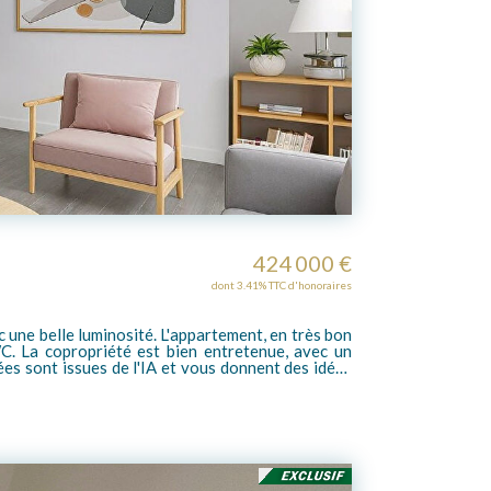
424 000 €
dont 3.41% TTC d'honoraires
c un