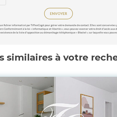
ENVOYER
un fichier informatisé par TiffenCogé pour gérer votre demande de contact. Elles sont conservées po
ers Conformément à la loi « informatique et libertés », vous pouvez exercer votre droit d'accès aux 
existence de la liste d'opposition au démarchage téléphonique « Bloctel », sur laquelle vous pouvez 
s similaires à votre rech