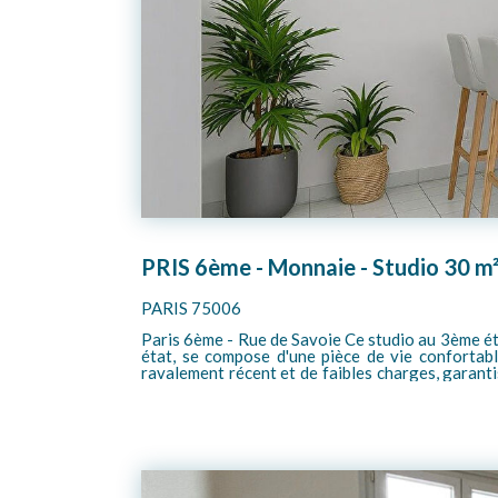
PRIS 6ème - Monnaie - Studio 30 m²
PARIS 75006
Paris 6ème - Rue de Savoie Ce studio au 3ème étage propose un cadre de vie idéal dans un environnement calme avec une belle luminosité. L'appartement, en très bon
état, se compose d'une pièce de vie confortable, avec un bel es
ravalement récent et de faibles charges, garantissant un confort quotidien et un
d'aménagement possible.