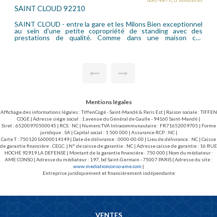
s
dont 6% TTC d'honoraires
PARIS 75017
l
À proximité immédiate de la station Pont Cardinet, au sein
s
d'un bel immeuble ancien bien entretenu, nous vous
proposons une studette de 8,06 m² (20,97 m³) située au 6ème
t
étage avec ascenseur. Ce bien se compose d'une pièce
principale offrant un beau potentiel. Des travaux sont à
e
prévoir, permettant d'optimiser l'espace selon vos besoins ou
e
votre projet. WC sur le palier. Une cave complète ce bien.
e
Idéal pour un investissement, un pied-à-terre ou une première
e
acquisition.
,
Mentions légales
Affichage des informations légales : TiffenCogé - Saint-Mandé & Paris Est | Raison sociale : TIFFEN
COGE | Adresse siège social : 1 avenue du Général de Gaulle - 94160 Saint-Mandé |
Siret : 65200970500045 | RCS : NC | Numero TVA Intracommunautaire : FR71652009705 | Forme
juridique : SA | Capital social : 1 500 000 | Assurance RCP : NC |
Carte T : 75012016000014149 | Date de délivrance : 0000-00-00 | Lieu de délivrance : NC | Caisse
de garantie financière : CEGC. | N° de caisse de garantie : NC | Adresse caisse de garantie : 16 RUE
HOCHE 92919 LA DEFENSE | Montant de la garantie financière : 750 000 | Nom du médiateur :
AME CONSO | Adresse du médiateur : 197, bd Saint-Germain - 75007 PARIS | Adresse du site :
www.mediationconso-ame.com
|
Entreprise juridiquement et financièrement indépendante
VENTES