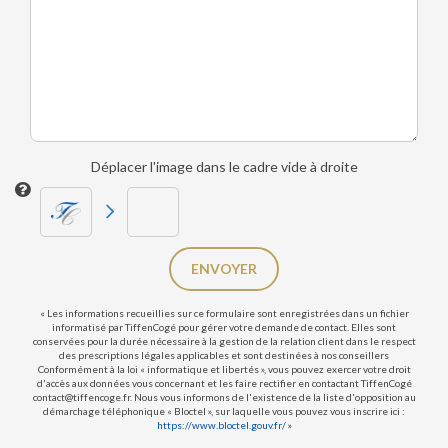
Déplacer l'image dans le cadre vide à droite
ENVOYER
« Les informations recueillies sur ce formulaire sont enregistrées dans un fichier
informatisé par TiffenCogé pour gérer votre demande de contact. Elles sont
conservées pour la durée nécessaire à la gestion de la relation client dans le respect
des prescriptions légales applicables et sont destinées à nos conseillers
Conformément à la loi « informatique et libertés », vous pouvez exercer votre droit
d'accès aux données vous concernant et les faire rectifier en contactant TiffenCogé
contact@tiffencoge.fr. Nous vous informons de l'existence de la liste d'opposition au
démarchage téléphonique « Bloctel », sur laquelle vous pouvez vous inscrire ici :
https://www.bloctel.gouv.fr/
»