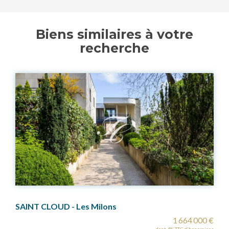
Biens similaires à votre
recherche
75017 Paris -Chambre
€
84 800 €