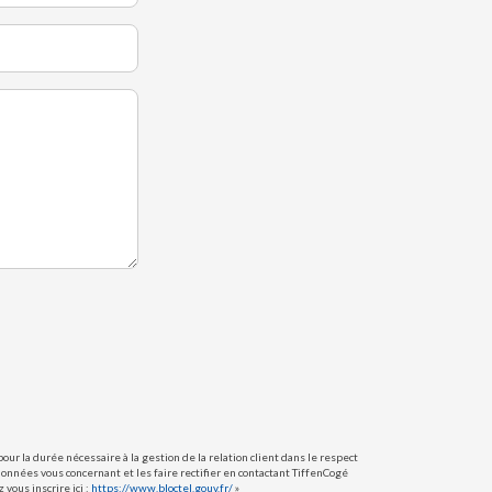
ur la durée nécessaire à la gestion de la relation client dans le respect
données vous concernant et les faire rectifier en contactant TiffenCogé
vous inscrire ici :
https://www.bloctel.gouv.fr/
»