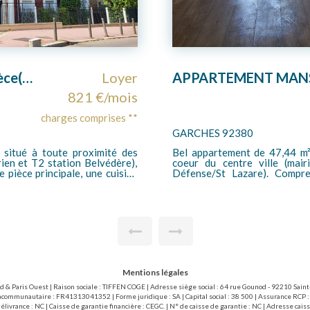
APPARTEMENT MANSARDE - GARCHES - 3 pièces 47,44 m² (63 m2 AU SOL)
Loyer
1 238 €/mois
charges comprises **
SAINT CLOUD 92210
01 m² au sol), situé en plein
A LOUER - RUE GOUNOD - Marc
e de la gare SNCF (accès La
gare SNCF de Saint-Cloud (a
rée, un séjour, une cuisine
commerces et des écoles, b
e
neuves), comprenant: une en
 Honoraires locataire bail loi
cuisine aménagée, 3 chambres, 2 salle
t 3.03EUR/m2 pour l'état des
chaude collectifs. Cave et 2 emplacements de parking dont 1 en sous-sol.
Honoraires locataires bail lo
(dont 3,03EUR/m2 pour l'état d
Mentions légales
ud & Paris Ouest | Raison sociale : TIFFEN COGE | Adresse siège social : 64 rue Gounod - 92210 Sai
acommunautaire : FR41313041352 | Forme juridique : SA | Capital social : 38 500 | Assurance RCP :
livrance : NC | Caisse de garantie financière : CEGC. | N° de caisse de garantie : NC | Adresse 