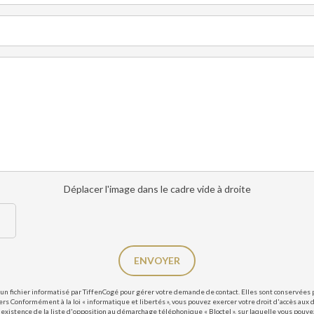
Déplacer l'image dans le cadre vide à droite
ENVOYER
un fichier informatisé par TiffenCogé pour gérer votre demande de contact. Elles sont conservées po
ers Conformément à la loi « informatique et libertés », vous pouvez exercer votre droit d'accès aux 
existence de la liste d'opposition au démarchage téléphonique « Bloctel », sur laquelle vous pouvez 