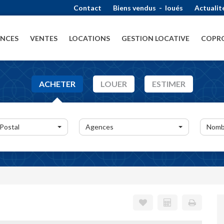
Contact
Biens vendus
-
loués
Actualit
ENCES
VENTES
LOCATIONS
GESTION LOCATIVE
COPRO
ACHETER
LOUER
ESTIMER
 Postal
Agences
Nomb