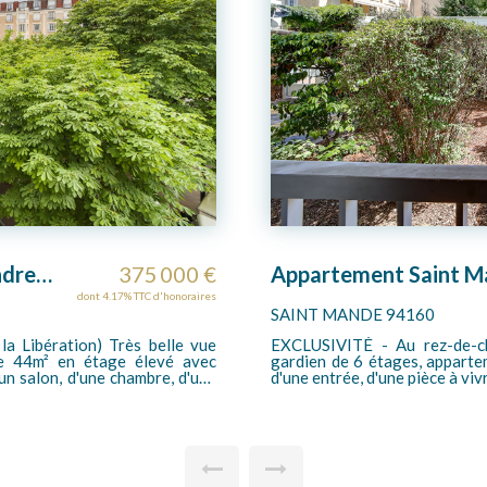
Appartement Saint Mande 1 pièce(s) 36.23 m2
245 800 €
dont 4.6% TTC d'honoraires
VINCENNES 94300
EXCLUSIVITÉ TIFFEN COGE À 5
e 36.23m². Le bien se compose
étage avec ascenseur d'une co
e bain, de WC privatifs et d'une
pièces traversant de 75m². L
en à rénover. Secteur calme,
séjour très lumineux et de d
faire pour la cuisine, les WC s
gardienne, calme et proche c
bien