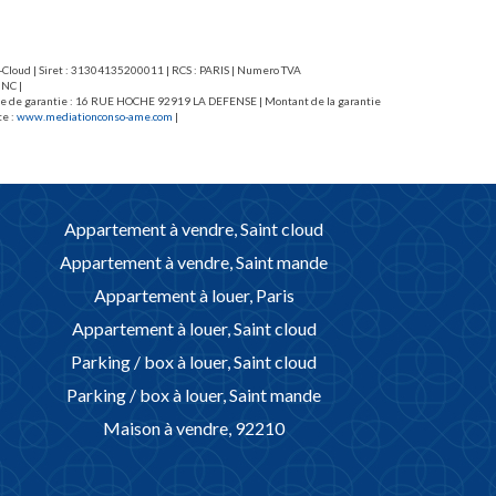
nt-Cloud | Siret : 31304135200011 | RCS : PARIS | Numero TVA
 NC |
caisse de garantie : 16 RUE HOCHE 92919 LA DEFENSE | Montant de la garantie
te :
www.mediationconso-ame.com
|
Appartement à vendre, Saint cloud
Appartement à vendre, Saint mande
Appartement à louer, Paris
Appartement à louer, Saint cloud
Parking / box à louer, Saint cloud
Parking / box à louer, Saint mande
Maison à vendre, 92210