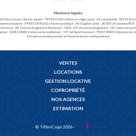
Mentions légales
ud & Paris Ouest | Raison sociale : TIFFEN COGE | Adresse siège social : 64 rue Gounod - 92210 Sai
acommunautaire : FR41313041352 | Forme juridique : SA | Capital social : 38 500 | Assurance RCP :
livrance : NC | Caisse de garantie financière : CEGC. | N° de caisse de garantie : NC | Adresse 
ateur : AME CONSO | Adresse du médiateur : 197, bd Saint-Germain - 75007 PARIS | Adresse du si
Entreprise juridiquement et financièrement indépendante
VENTES
LOCATIONS
GESTION LOCATIVE
COPROPRIÉTÉ
NOS AGENCES
ESTIMATION
© TiffenCogé 2026 -