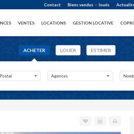
Contact
Biens vendus
-
loués
Actualit
ENCES
VENTES
LOCATIONS
GESTION LOCATIVE
COPRO
ACHETER
LOUER
ESTIMER
 Postal
Agences
Nomb