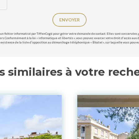
ENVOYER
un fichier informatisé par TiffenCogé pour gérer votre demande de contact. Elles sont conservées po
ers Conformément à la loi « informatique et libertés », vous pouvez exercer votre droit d'accès aux 
existence de la liste d'opposition au démarchage téléphonique « Bloctel », sur laquelle vous pouvez 
s similaires à votre rech