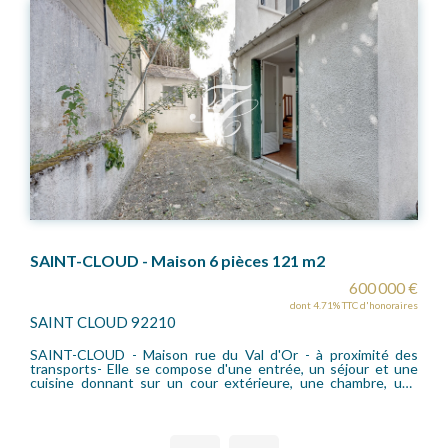
SAINT-CLOUD - Maison 6 pièces 121 m2
600 000 €
dont 4.71% TTC d'honoraires
SAINT CLOUD 92210
SAINT-CLOUD - Maison rue du Val d'Or - à proximité des
transports- Elle se compose d'une entrée, un séjour et une
cuisine donnant sur un cour extérieure, une chambre, une
salle de bain et des toilettes indépendants. A l'étage deux
autres chambres offrant un espace nuit indépendant. Un
sous-sol semi enterré avec salle de bain, chambres et coin
cuisine possible. Cet espace peut également devenir une