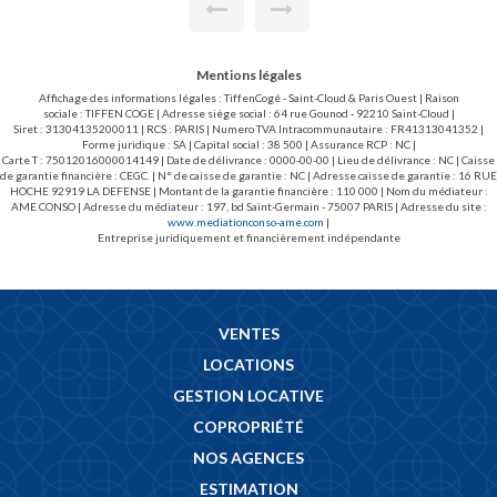
habitation indépendante. Accès par une allée permettant un
parking double. Un vrai potentiel après travaux.
Mentions légales
Affichage des informations légales : TiffenCogé - Saint-Cloud & Paris Ouest | Raison
sociale : TIFFEN COGE | Adresse siège social : 64 rue Gounod - 92210 Saint-Cloud |
Siret : 31304135200011 | RCS : PARIS | Numero TVA Intracommunautaire : FR41313041352 |
Forme juridique : SA | Capital social : 38 500 | Assurance RCP : NC |
Carte T : 75012016000014149 | Date de délivrance : 0000-00-00 | Lieu de délivrance : NC | Caisse
de garantie financière : CEGC. | N° de caisse de garantie : NC | Adresse caisse de garantie : 16 RUE
HOCHE 92919 LA DEFENSE | Montant de la garantie financière : 110 000 | Nom du médiateur :
AME CONSO | Adresse du médiateur : 197, bd Saint-Germain - 75007 PARIS | Adresse du site :
www.mediationconso-ame.com
|
Entreprise juridiquement et financièrement indépendante
VENTES
LOCATIONS
GESTION LOCATIVE
COPROPRIÉTÉ
NOS AGENCES
ESTIMATION