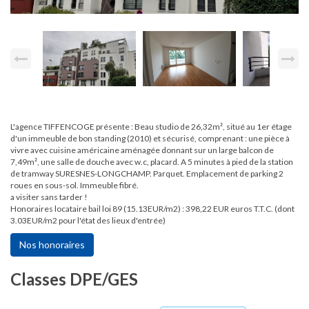
L'agence TIFFENCOGE présente : Beau studio de 26,32m², situé au 1er étage
d'un immeuble de bon standing (2010) et sécurisé, comprenant : une pièce à
vivre avec cuisine américaine aménagée donnant sur un large balcon de
7,49m², une salle de douche avec w.c, placard. A 5 minutes à pied de la station
de tramway SURESNES-LONGCHAMP. Parquet. Emplacement de parking 2
roues en sous-sol. Immeuble fibré.
a visiter sans tarder !
Honoraires locataire bail loi 89 (15.13EUR/m2) : 398,22 EUR euros T.T.C. (dont
3.03EUR/m2 pour l'état des lieux d'entrée)
Nos honoraires
Classes DPE/GES