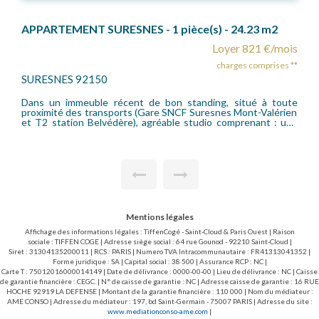
pièce(s) - 24.23 m2
Loyer 821 €/mois
charges comprises **
GARCHES 92380
n standing, situé à toute
Bel appartement de 47,44 m² Habitab
SNCF Suresnes Mont-Valérien
situé en plein coeur du centre ville 
ble studio comprenant : une
gare SNCF (accès La Défense/St Laz
cuisine séparée, une salle de
entrée, un séjour, une cuisine aména
Le chauffage est collectif.
salle d'eau, un w.c séparé. Beaucoup de charme. Très bon état
es locataires bail loi 89
! Chauffage collectif ~ Honoraires
T.C. (dont 3.03 EUR/m² pour
(15.13EUR/m2) : 717,76EUR T.T.C. 
l'état des lieux d'entrée).
Mentions légales
Affichage des informations légales : TiffenCogé - Saint-Cloud & Paris Ouest | Raison
sociale : TIFFEN COGE | Adresse siège social : 64 rue Gounod - 92210 Saint-Cloud |
Siret : 31304135200011 | RCS : PARIS | Numero TVA Intracommunautaire : FR41313041352 |
Forme juridique : SA | Capital social : 38 500 | Assurance RCP : NC |
Carte T : 75012016000014149 | Date de délivrance : 0000-00-00 | Lieu de délivrance : NC | Caisse
de garantie financière : CEGC. | N° de caisse de garantie : NC | Adresse caisse de garantie : 16 RUE
HOCHE 92919 LA DEFENSE | Montant de la garantie financière : 110 000 | Nom du médiateur :
AME CONSO | Adresse du médiateur : 197, bd Saint-Germain - 75007 PARIS | Adresse du site :
www.mediationconso-ame.com
|