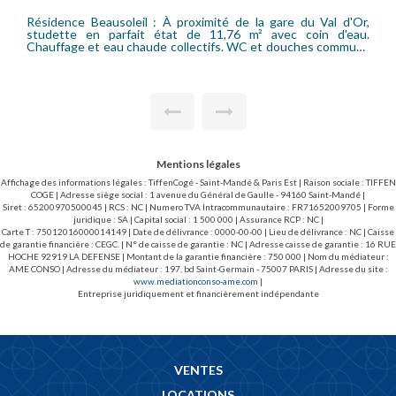
A deux pas de la gare SNCF de Saint-Cloud (accès La
Défense/Saint Lazare) et des commerces, appartement de
quatre pièces situé au 1er étage d'une résidence de standing.
Il se compose d'une entrée, d'un séjour très lumineux
donnant sur un large balcon plein Est, d'une cuisine
aménagée, de trois chambres dont une donnant sur balcon,
d"un grand dressing, d"une salle de douche, d"une salle de
bains avec wc et d"un wc séparé. Le chauffage est collectif !
Cave, parking aérien. Honoraires locataire bail loi de 89 (15.13
EUR/m2) : 1.615,58 euros T.T.C. (dont 3.03 EUR/m2 pour l'état
des lieux d'entrée).
Mentions légales
Affichage des informations légales : TiffenCogé - Saint-Mandé & Paris Est | Raison sociale : TIFFEN
COGE | Adresse siège social : 1 avenue du Général de Gaulle - 94160 Saint-Mandé |
Siret : 65200970500045 | RCS : NC | Numero TVA Intracommunautaire : FR71652009705 | Forme
juridique : SA | Capital social : 1 500 000 | Assurance RCP : NC |
Carte T : 75012016000014149 | Date de délivrance : 0000-00-00 | Lieu de délivrance : NC | Caisse
de garantie financière : CEGC. | N° de caisse de garantie : NC | Adresse caisse de garantie : 16 RUE
HOCHE 92919 LA DEFENSE | Montant de la garantie financière : 750 000 | Nom du médiateur :
AME CONSO | Adresse du médiateur : 197, bd Saint-Germain - 75007 PARIS | Adresse du site :
www.mediationconso-ame.com
|
Entreprise juridiquement et financièrement indépendante
VENTES
LOCATIONS