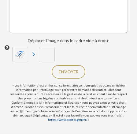
Déplacer l'image dans le cadre vide à droite
ENVOYER
« Les informations recueillies sur ce formulaire sont enregistrées dans un fichier
informatisé par TiffenCogé pour gérer votre demande de contact. Elles sont
conservées pour la durée nécessaire à la gestion de la relation client dans le respect
des prescriptions légales applicables et sont destinées à nos conseillers
Conformément à la loi « informatique et libertés », vous pouvez exercer votre droit
d'accès aux données vous concernant et les faire rectifier en contactant TiffenCogé
contact@tiffencoge.fr. Nous vous informons de l'existence de la liste d'opposition au
démarchage téléphonique « Bloctel », sur laquelle vous pouvez vous inscrire ici :
https://www.bloctel.gouv.fr/
»