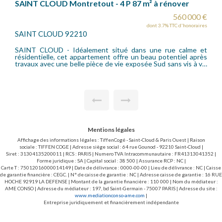
Rez-de-jardin 5 pièces 140 m2 + jardin 500m²
 €
1 050 000 €
res
dont 3.45% TTC d'honoraires
SAINT CLOUD 92210
et
SAINT-CLOUD - Montretout - Appartement familial
d'exception en rez-de-jardin, comme une maison.
is
Appartement offrant un cadre de vie rare au sein d'un
environnement résidentiel privilégié, alliant calme, verdure et
proximité immédiate des écoles, des commerces et des
transports (gare de Saint-Cloud). Ce bien de 5 pièces se vit
comme une véritable maison. Il bénéficie d'une superbe
exposition et d'un jardin privatif d'environ 500m². Il offre une
belle entrée avec placards, un vaste séjour lumineux avec
cheminée ouvrant directement sur le jardin, une grande
cuisine avec un espace salle à manger, trois chambres dont
une grande suite parentale avec une salle de bains et son
Mentions légales
dressing, une salle d'eau avec w-c, des toilettes
indépendants. Une cave de 15,5m², un double garage de
Affichage des informations légales : TiffenCogé - Saint-Cloud & Paris Ouest | Raison
38,83m² et un emplacement de parking extérieur complètent
sociale : TIFFEN COGE | Adresse siège social : 64 rue Gounod - 92210 Saint-Cloud |
ce bien.
Siret : 31304135200011 | RCS : PARIS | Numero TVA Intracommunautaire : FR41313041352 |
Forme juridique : SA | Capital social : 38 500 | Assurance RCP : NC |
Carte T : 75012016000014149 | Date de délivrance : 0000-00-00 | Lieu de délivrance : NC | Caisse
de garantie financière : CEGC. | N° de caisse de garantie : NC | Adresse caisse de garantie : 16 RUE
HOCHE 92919 LA DEFENSE | Montant de la garantie financière : 110 000 | Nom du médiateur :
AME CONSO | Adresse du médiateur : 197, bd Saint-Germain - 75007 PARIS | Adresse du site :
www.mediationconso-ame.com
|
Entreprise juridiquement et financièrement indépendante