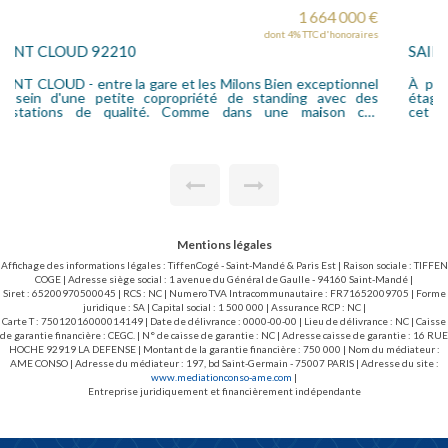
950 000 €
dont 4.01% TTC d'honoraires
SAINT CLOUD 92210
À proximité immédiate du Parc de Saint-Cloud, au dernier
étage avec ascenseur d'une résidence de standing, découvrez
cet élégant appartement traversant de 168 m². Il offre une
double réception baignée de lumière ouvrant sur deux balcons
aux vues dégagées, quatre chambres, une cuisine
indépendante, deux pièces d'eau, deux w-c, une circulation
fluide et de beaux volumes. Deux caves et un garage
complètent ce bien rare. À seulement 10 minutes à pied de la
gare de Saint-Cloud et du futur Metro15 , dans un
environnement recherché. Travaux à prévoir.
Mentions légales
Affichage des informations légales : TiffenCogé - Saint-Mandé & Paris Est | Raison sociale : TIFFEN
COGE | Adresse siège social : 1 avenue du Général de Gaulle - 94160 Saint-Mandé |
Siret : 65200970500045 | RCS : NC | Numero TVA Intracommunautaire : FR71652009705 | Forme
juridique : SA | Capital social : 1 500 000 | Assurance RCP : NC |
Carte T : 75012016000014149 | Date de délivrance : 0000-00-00 | Lieu de délivrance : NC | Caisse
de garantie financière : CEGC. | N° de caisse de garantie : NC | Adresse caisse de garantie : 16 RUE
HOCHE 92919 LA DEFENSE | Montant de la garantie financière : 750 000 | Nom du médiateur :
AME CONSO | Adresse du médiateur : 197, bd Saint-Germain - 75007 PARIS | Adresse du site :
www.mediationconso-ame.com
|
Entreprise juridiquement et financièrement indépendante