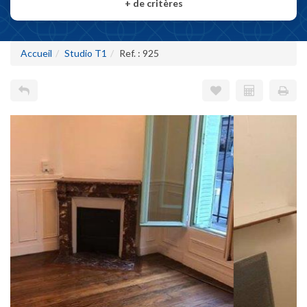
+
de critères
Accueil
Studio T1
Ref. : 925