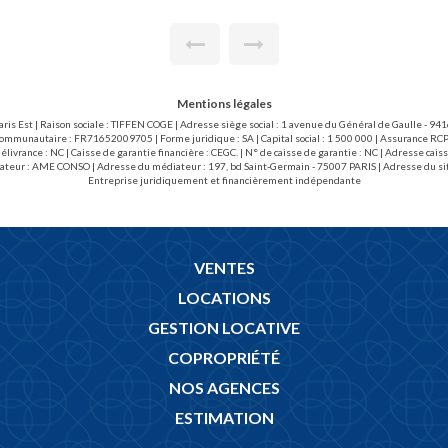
wc séparé. Le chauffage est
électrique et eau chaude col
locataire bail loi de 89 (15.13
charges locataires loi 89 : 9
 EUR/m2 pour l'état des lieux
Mentions légales
aris Est | Raison sociale : TIFFEN COGE | Adresse siège social : 1 avenue du Général de Gaulle - 
communautaire : FR71652009705 | Forme juridique : SA | Capital social : 1 500 000 | Assurance RCP 
livrance : NC | Caisse de garantie financière : CEGC. | N° de caisse de garantie : NC | Adresse 
ateur : AME CONSO | Adresse du médiateur : 197, bd Saint-Germain - 75007 PARIS | Adresse du si
Entreprise juridiquement et financièrement indépendante
VENTES
LOCATIONS
GESTION LOCATIVE
COPROPRIÉTÉ
NOS AGENCES
ESTIMATION