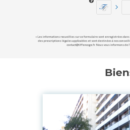
« Les informations recueillies sur ce formulaire sont enregistrées dans 
des prescriptions légales applicables et sont destinées à nos conseill
contact@tiffencoge.fr. Nous vous informons de l'
Bien