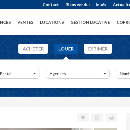
Contact
Biens vendus
-
loués
Actualit
ENCES
VENTES
LOCATIONS
GESTION LOCATIVE
COPRO
ACHETER
LOUER
ESTIMER
 Postal
Agences
Nomb