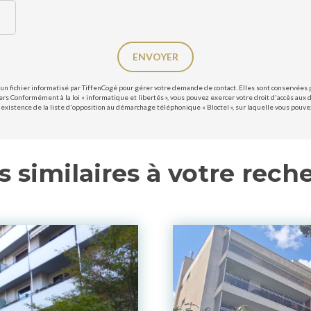
ENVOYER
un fichier informatisé par TiffenCogé pour gérer votre demande de contact. Elles sont conservées po
ers Conformément à la loi « informatique et libertés », vous pouvez exercer votre droit d'accès aux 
existence de la liste d'opposition au démarchage téléphonique « Bloctel », sur laquelle vous pouvez 
s similaires à votre rech