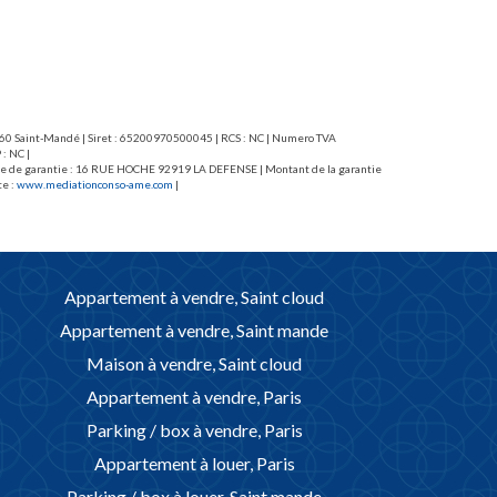
lective compris dans les charges. Honoraires
chaude collectifs. Cave et 2 emplacements de parking dont
68,32 euros TTC dont 193,92 euros.
Honoraires loc
(dont 3,03EUR/
94160 Saint-Mandé | Siret : 65200970500045 | RCS : NC | Numero TVA
: NC |
caisse de garantie : 16 RUE HOCHE 92919 LA DEFENSE | Montant de la garantie
te :
www.mediationconso-ame.com
|
Appartement à vendre, Saint cloud
Appartement à vendre, Saint mande
Maison à vendre, Saint cloud
Appartement à vendre, Paris
Parking / box à vendre, Paris
Appartement à louer, Paris
Parking / box à louer, Saint mande