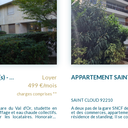
APPARTEMENT SAINT-CLOUD - 4 pièces- 106.78 m2
Loyer
2 298 €/mois
charges comprises **
PARIS 75016
accès La Défense/Saint Lazare)
AVENUE GEORGES MANDEL - METRO
èces situé au 1er étage d'une
de très haut standing avec g
trée, d'un séjour très lumineux
pièces meublé de 64 m² en très bon état comprenant une entrée avec
ne cuisine aménagée, de trois
placards, un séjour donnant s
grand dressing, d"une salle de
une salle de bains avec baig