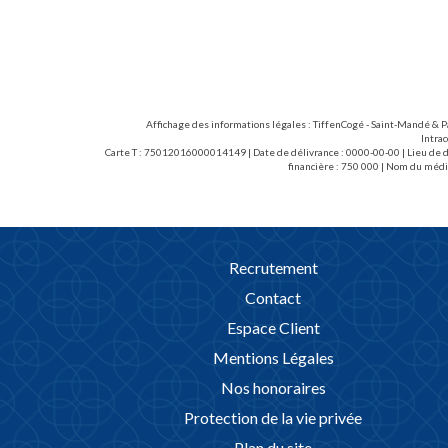
douche, d"une salle de bains avec wc et d"un 
collectif ! Cave, parking aérien. Honoraires 
EUR/m2) : 1.615,58 euros T.T.C. (dont 3.03
d'entrée).
Affichage des informations légales : TiffenCogé - Saint-Mandé & P
Intra
Carte T : 75012016000014149 | Date de délivrance : 0000-00-00 | Lieu de dé
financière : 750 000 | Nom du médi
Recrutement
Contact
Espace Client
Mentions Légales
Nos honoraires
Protection de la vie privée
Plan du site