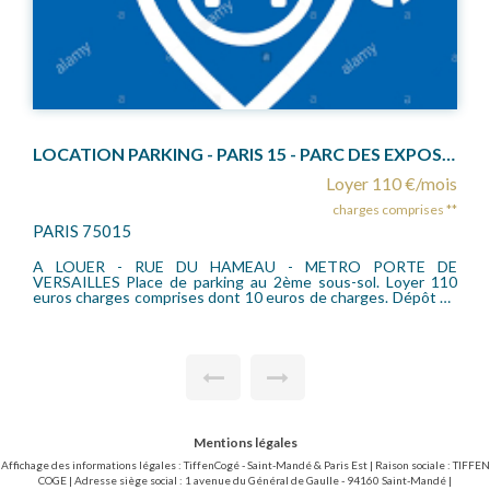
LOCATION PARKING - PARIS 15 - PARC DES EXPOSITIONS
Location emplacement de parking en sous-so
r 110 €/mois
Loyer 8
es comprises **
charges co
SAINT CLOUD 92210
 PORTE DE
L'Agence TIFFENCOGE, vous propose à la locat
emplacement de stationnement situé au au sous-sol 
ges. Dépôt de
Pasteur à Saint-Cloud, dans un immeuble récent et s
Pour citadine ou 2 roues Honoraires location 125€
partie.
Mentions légales
Affichage des informations légales : TiffenCogé - Saint-Mandé & Paris Est | Raison sociale : TIFFEN
COGE | Adresse siège social : 1 avenue du Général de Gaulle - 94160 Saint-Mandé |