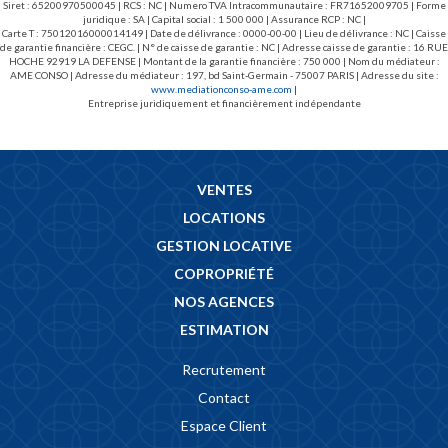
Siret : 65200970500045 | RCS : NC | Numero TVA Intracommunautaire : FR71652009705 | Forme
juridique : SA | Capital social : 1 500 000 | Assurance RCP : NC |
Carte T : 75012016000014149 | Date de délivrance : 0000-00-00 | Lieu de délivrance : NC | Caisse
de garantie financière : CEGC. | N° de caisse de garantie : NC | Adresse caisse de garantie : 16 RUE
HOCHE 92919 LA DEFENSE | Montant de la garantie financière : 750 000 | Nom du médiateur :
AME CONSO | Adresse du médiateur : 197, bd Saint-Germain - 75007 PARIS | Adresse du site :
www.mediationconso-ame.com
|
Entreprise juridiquement et financièrement indépendante
VENTES
LOCATIONS
GESTION LOCATIVE
COPROPRIÉTÉ
NOS AGENCES
ESTIMATION
Recrutement
Contact
Espace Client