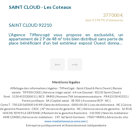
SAINT CLOUD - Val d'Or
377 000 €
dont 3.57% TTC d'honoraires
dont 
SAINT CLOUD 92210
en exclusivité, un
L'agence Tiffencogé vous propose un ap
stribué sans perte de
pièces très bien distribué sans aucune pert
exposé Ouest donnant
parfait état ! Au coeur d'une résidence famil
tennis, non loin des écoles et de la gare du Val d'Or
uisine indépendante
appartement traversant vous séduira aussi po
elle pièce de vie et
Les vues sont très agréables au coeur d
in-pied, une salle de
l'environnement est très calme. On entre 
 indépendants. Une
dinatoire avec de nombreux rangements, le 
t ce bien.
un beau balcon ensoleillé, trois chambres 
salle de douche et w-c indépendants. Une 
bien et la résidence bénéficie d'un grand
ouvert aux uniquement résidents.
Mentions légales
Affichage des informations légales : TiffenCogé - Saint-Cloud & Paris Ouest | Raison
sociale : TIFFEN COGE | Adresse siège social : 64 rue Gounod - 92210 Saint-Cloud |
Siret : 31304135200011 | RCS : PARIS | Numero TVA Intracommunautaire : FR41313041352 |
Forme juridique : SA | Capital social : 38 500 | Assurance RCP : NC |
Carte T : 75012016000014149 | Date de délivrance : 0000-00-00 | Lieu de délivrance : NC | Caisse
de garantie financière : CEGC. | N° de caisse de garantie : NC | Adresse caisse de garantie : 16 RUE
HOCHE 92919 LA DEFENSE | Montant de la garantie financière : 110 000 | Nom du médiateur :
AME CONSO | Adresse du médiateur : 197, bd Saint-Germain - 75007 PARIS | Adresse du site :
www.mediationconso-ame.com
|
Entreprise juridiquement et financièrement indépendante