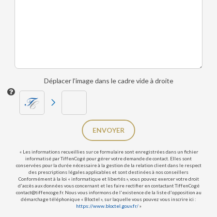
Déplacer l'image dans le cadre vide à droite
ENVOYER
« Les informations recueillies sur ce formulaire sont enregistrées dans un fichier
informatisé par TiffenCogé pour gérer votre demande de contact. Elles sont
conservées pour la durée nécessaire à la gestion de la relation client dans le respect
des prescriptions légales applicables et sont destinées à nos conseillers
Conformément à la loi « informatique et libertés », vous pouvez exercer votre droit
d'accès aux données vous concernant et les faire rectifier en contactant TiffenCogé
contact@tiffencoge.fr. Nous vous informons de l'existence de la liste d'opposition au
démarchage téléphonique « Bloctel », sur laquelle vous pouvez vous inscrire ici :
https://www.bloctel.gouv.fr/
»