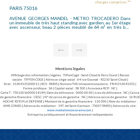
charges comprises **
charg
PARIS 75011
CADERO Dans
Métro NATION - Avenue Bouvines Dans un 
dien, au 1er étage
brique et pierre, au 3ème étage avec ascenseur
rès bon
2 pièces comprenant une entrée, séjour avec cu
 un séjour donnant
(plaque électrique, congélateur, frigidaire, fou
ante, une salle de
hotte ) une salle d'eau, WC séparés, une chamb
auffage individuel
et eau chaude individuel Gaz. Loué avec une cave
 dans les charges.
vélo.
,32 euros TTC dont
Mentions légales
Affichage des informations légales : TiffenCogé - Saint-Cloud & Paris Ouest | Raison
sociale : TIFFEN COGE | Adresse siège social : 64 rue Gounod - 92210 Saint-Cloud |
Siret : 31304135200011 | RCS : PARIS | Numero TVA Intracommunautaire : FR41313041352 |
Forme juridique : SA | Capital social : 38 500 | Assurance RCP : NC |
Carte T : 75012016000014149 | Date de délivrance : 0000-00-00 | Lieu de délivrance : NC | Caisse
de garantie financière : CEGC. | N° de caisse de garantie : NC | Adresse caisse de garantie : 16 RUE
HOCHE 92919 LA DEFENSE | Montant de la garantie financière : 110 000 | Nom du médiateur :
AME CONSO | Adresse du médiateur : 197, bd Saint-Germain - 75007 PARIS | Adresse du site :
www.mediationconso-ame.com
|
Entreprise juridiquement et financièrement indépendante