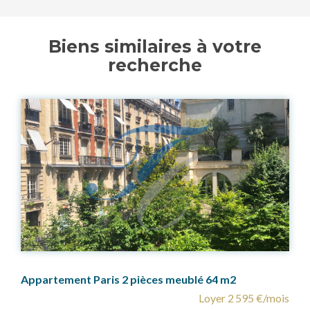
Biens similaires à votre
recherche
64 m2
Appartement Paris 2 pièces Métro Natio
yer 2 595 €/mois
Loyer 