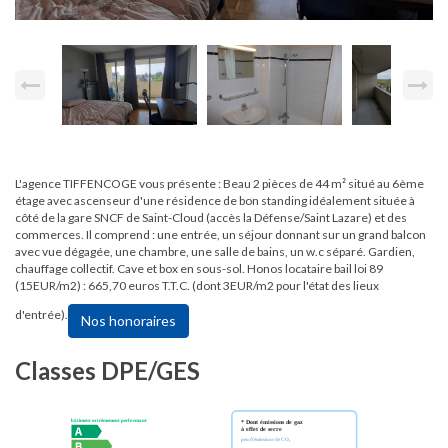
L'agence TIFFENCOGE vous présente : Beau 2 pièces de 44 m² situé au 6ème
étage avec ascenseur d'une résidence de bon standing idéalement située à
côté de la gare SNCF de Saint-Cloud (accès la Défense/Saint Lazare) et des
commerces. Il comprend : une entrée, un séjour donnant sur un grand balcon
avec vue dégagée, une chambre, une salle de bains, un w.c séparé. Gardien,
chauffage collectif. Cave et box en sous-sol. Honos locataire bail loi 89
(15EUR/m2) : 665,70 euros T.T.C. (dont 3EUR/m2 pour l'état des lieux
d'entrée).
Nos honoraires
Classes DPE/GES