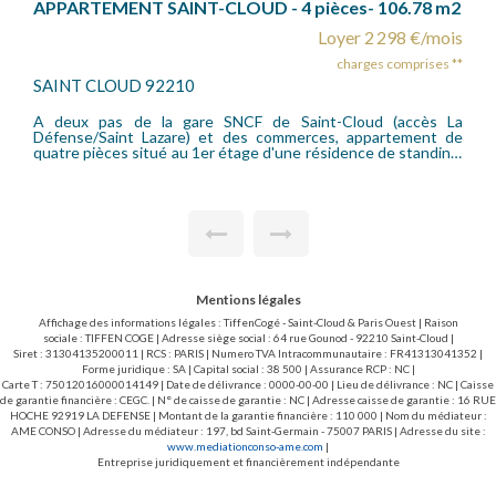
APPARTEMENT SAINT-CLOUD - 4 pièces- 106.78 m2
Loyer 2 298 €/mois
charges comprises **
SAINT CLOUD 92210
A deux pas de la gare SNCF de Saint-Cloud (accès La
Défense/Saint Lazare) et des commerces, appartement de
quatre pièces situé au 1er étage d'une résidence de standing.
Il se compose d'une entrée, d'un séjour très lumineux
donnant sur un large balcon plein Est, d'une cuisine
aménagée, de trois chambres dont une donnant sur balcon,
d"un grand dressing, d"une salle de douche, d"une salle de
bains avec wc et d"un wc séparé. Le chauffage est collectif !
Cave, parking aérien. Honoraires locataire bail loi de 89 (15.13
EUR/m2) : 1.615,58 euros T.T.C. (dont 3.03 EUR/m2 pour l'état
des lieux d'entrée).
Mentions légales
Affichage des informations légales : TiffenCogé - Saint-Cloud & Paris Ouest | Raison
sociale : TIFFEN COGE | Adresse siège social : 64 rue Gounod - 92210 Saint-Cloud |
Siret : 31304135200011 | RCS : PARIS | Numero TVA Intracommunautaire : FR41313041352 |
Forme juridique : SA | Capital social : 38 500 | Assurance RCP : NC |
Carte T : 75012016000014149 | Date de délivrance : 0000-00-00 | Lieu de délivrance : NC | Caisse
de garantie financière : CEGC. | N° de caisse de garantie : NC | Adresse caisse de garantie : 16 RUE
HOCHE 92919 LA DEFENSE | Montant de la garantie financière : 110 000 | Nom du médiateur :
AME CONSO | Adresse du médiateur : 197, bd Saint-Germain - 75007 PARIS | Adresse du site :
www.mediationconso-ame.com
|
Entreprise juridiquement et financièrement indépendante