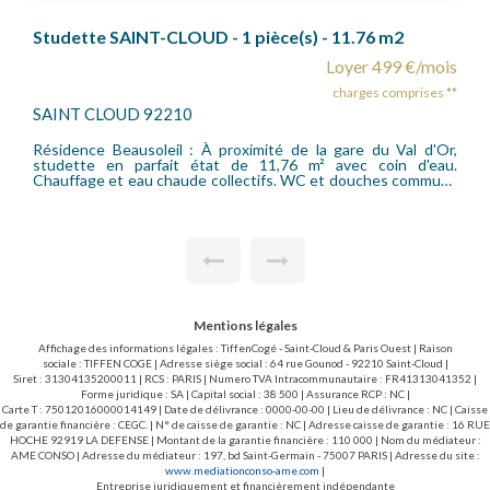
APPARTEMENT SAINT-CLOUD - 4 pièces- 106.78 m2
ois
Loyer 2 298 €/mois
s **
charges comprises **
SAINT CLOUD 92210
Or,
A deux pas de la gare SNCF de Saint-Cloud (accès La
au.
Défense/Saint Lazare) et des commerces, appartement de
uns
quatre pièces situé au 1er étage d'une résidence de standing.
Il se compose d'une entrée, d'un séjour très lumineux
donnant sur un large balcon plein Est, d'une cuisine
aménagée, de trois chambres dont une donnant sur balcon,
d"un grand dressing, d"une salle de douche, d"une salle de
bains avec wc et d"un wc séparé. Le chauffage est collectif !
Cave, parking aérien. Honoraires locataire bail loi de 89 (15.13
EUR/m2) : 1.615,58 euros T.T.C. (dont 3.03 EUR/m2 pour l'état
des lieux d'entrée).
Mentions légales
Affichage des informations légales : TiffenCogé - Saint-Cloud & Paris Ouest | Raison
sociale : TIFFEN COGE | Adresse siège social : 64 rue Gounod - 92210 Saint-Cloud |
Siret : 31304135200011 | RCS : PARIS | Numero TVA Intracommunautaire : FR41313041352 |
Forme juridique : SA | Capital social : 38 500 | Assurance RCP : NC |
Carte T : 75012016000014149 | Date de délivrance : 0000-00-00 | Lieu de délivrance : NC | Caisse
de garantie financière : CEGC. | N° de caisse de garantie : NC | Adresse caisse de garantie : 16 RUE
HOCHE 92919 LA DEFENSE | Montant de la garantie financière : 110 000 | Nom du médiateur :
AME CONSO | Adresse du médiateur : 197, bd Saint-Germain - 75007 PARIS | Adresse du site :
www.mediationconso-ame.com
|
Entreprise juridiquement et financièrement indépendante