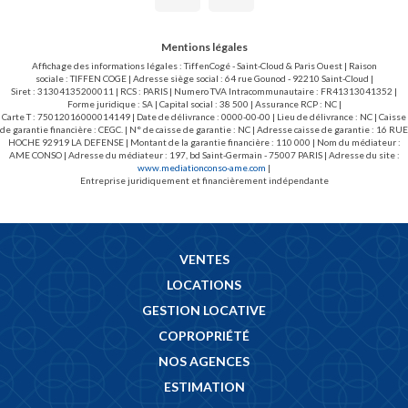
Mentions légales
Affichage des informations légales : TiffenCogé - Saint-Cloud & Paris Ouest | Raison
sociale : TIFFEN COGE | Adresse siège social : 64 rue Gounod - 92210 Saint-Cloud |
Siret : 31304135200011 | RCS : PARIS | Numero TVA Intracommunautaire : FR41313041352 |
Forme juridique : SA | Capital social : 38 500 | Assurance RCP : NC |
Carte T : 75012016000014149 | Date de délivrance : 0000-00-00 | Lieu de délivrance : NC | Caisse
de garantie financière : CEGC. | N° de caisse de garantie : NC | Adresse caisse de garantie : 16 RUE
HOCHE 92919 LA DEFENSE | Montant de la garantie financière : 110 000 | Nom du médiateur :
AME CONSO | Adresse du médiateur : 197, bd Saint-Germain - 75007 PARIS | Adresse du site :
www.mediationconso-ame.com
|
Entreprise juridiquement et financièrement indépendante
VENTES
LOCATIONS
GESTION LOCATIVE
COPROPRIÉTÉ
NOS AGENCES
ESTIMATION