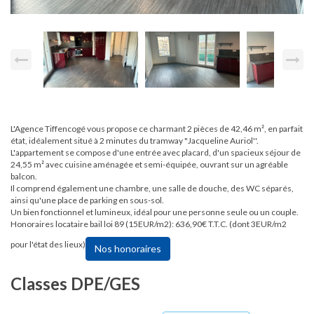
L'Agence Tiffencogé vous propose ce charmant 2 pièces de 42,46 m², en parfait
état, idéalement situé à 2 minutes du tramway "Jacqueline Auriol''.
L'appartement se compose d'une entrée avec placard, d'un spacieux séjour de
24,55 m² avec cuisine aménagée et semi-équipée, ouvrant sur un agréable
balcon.
Il comprend également une chambre, une salle de douche, des WC séparés,
ainsi qu'une place de parking en sous-sol.
Un bien fonctionnel et lumineux, idéal pour une personne seule ou un couple.
Honoraires locataire bail loi 89 (15EUR/m2): 636,90€ T.T.C. (dont 3EUR/m2
pour l'état des lieux)
Nos honoraires
Classes DPE/GES