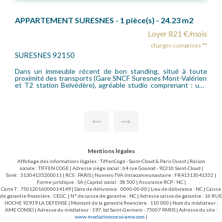
APPARTEMENT SURESNES - 1 pièce(s) - 24.23 m2
Loyer 821 €/mois
charges comprises **
SURESNES 92150
Dans un immeuble récent de bon standing, situé à toute
proximité des transports (Gare SNCF Suresnes Mont-Valérien
et T2 station Belvédère), agréable studio comprenant : une
entrée, une pièce principale, une cuisine séparée, une salle de
bains avec wc. Très bon état. Le chauffage est collectif.
Parking en sous-sol. Honoraires locataires bail loi 89
(15.13EUR/m²) : 366,60 euros T.T.C. (dont 3.03 EUR/m² pour
l'état des lieux d'entrée)
Mentions légales
Affichage des informations légales : TiffenCogé - Saint-Cloud & Paris Ouest | Raison
sociale : TIFFEN COGE | Adresse siège social : 64 rue Gounod - 92210 Saint-Cloud |
Siret : 31304135200011 | RCS : PARIS | Numero TVA Intracommunautaire : FR41313041352 |
Forme juridique : SA | Capital social : 38 500 | Assurance RCP : NC |
Carte T : 75012016000014149 | Date de délivrance : 0000-00-00 | Lieu de délivrance : NC | Caisse
de garantie financière : CEGC. | N° de caisse de garantie : NC | Adresse caisse de garantie : 16 RUE
HOCHE 92919 LA DEFENSE | Montant de la garantie financière : 110 000 | Nom du médiateur :
AME CONSO | Adresse du médiateur : 197, bd Saint-Germain - 75007 PARIS | Adresse du site :
www.mediationconso-ame.com
|