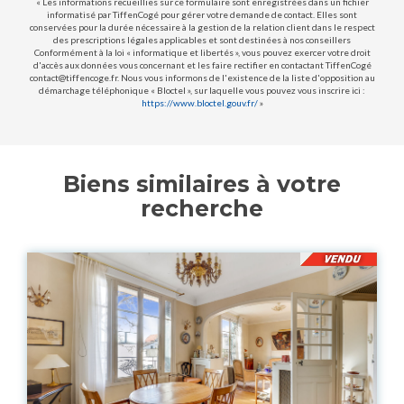
« Les informations recueillies sur ce formulaire sont enregistrées dans un fichier
informatisé par TiffenCogé pour gérer votre demande de contact. Elles sont
conservées pour la durée nécessaire à la gestion de la relation client dans le respect
des prescriptions légales applicables et sont destinées à nos conseillers
Conformément à la loi « informatique et libertés », vous pouvez exercer votre droit
d'accès aux données vous concernant et les faire rectifier en contactant TiffenCogé
contact@tiffencoge.fr. Nous vous informons de l'existence de la liste d'opposition au
démarchage téléphonique « Bloctel », sur laquelle vous pouvez vous inscrire ici :
https://www.bloctel.gouv.fr/
»
Biens similaires à votre
recherche