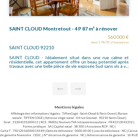
énover
560 000 €
30
% TTC d'honoraires
dont 4.05% TTC 
SAINT CLOUD 92210
rue calme et
SAINT-CLOUD - Montretout - 2 Pièces de 44 m² et un balcon
de 14m² sans vis à vis, lumineux, en dernier ét
sans vis à vis
ascenseur,. Il se compose d'une entrée avec pla
séjour, une cuisine séparée (possibilité US), une ch
les charges.
dégagement avec placard, une salle de bains et un w-
Chaque pièce donne sur le balcon exposé Ouest. Une
sous-sol complète le bien. Possibilité d'un emplac
parking en location. Il vous plaira pour sa vue dég
proximité immédiate des transports (gare de St-C
futur Metro) et tous les commerces en bas de l'immeu
Mentions légales
Affichage des informations légales : TiffenCogé - Saint-Cloud & Paris Ouest | Raison
sociale : TIFFEN COGE | Adresse siège social : 64 rue Gounod - 92210 Saint-Cloud |
Siret : 31304135200011 | RCS : PARIS | Numero TVA Intracommunautaire : FR41313041352 |
Forme juridique : SA | Capital social : 38 500 | Assurance RCP : NC |
Carte T : 75012016000014149 | Date de délivrance : 0000-00-00 | Lieu de délivrance : NC | Caisse
de garantie financière : CEGC. | N° de caisse de garantie : NC | Adresse caisse de garantie : 16 RUE