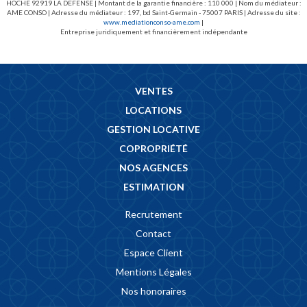
HOCHE 92919 LA DEFENSE | Montant de la garantie financière : 110 000 | Nom du médiateur :
AME CONSO | Adresse du médiateur : 197, bd Saint-Germain - 75007 PARIS | Adresse du site :
www.mediationconso-ame.com
|
Entreprise juridiquement et financièrement indépendante
VENTES
LOCATIONS
GESTION LOCATIVE
COPROPRIÉTÉ
NOS AGENCES
ESTIMATION
Recrutement
Contact
Espace Client
Mentions Légales
Nos honoraires