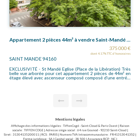
Appartement 2 pièces 44m² à vendre Saint-Mandé Eglise
Appartement Saint Mande 1 pièce(s) 36.23 m2
 €
245 800 €
res
dont 4.6% TTC d'honoraires
SAINT MANDE 94160
rès
EXCLUSIVITÉ - Au rez-de-chaussée d'une copropriété
 en
entretenue avec gardien de 6 étages, appartement 1 pièce de
ée,
36.23m². Le bien se compose d'une entrée, d'une pièce à vivre,
une
d'une salle de bain, de WC privatifs et d'une cuisine
ave
aménagée. Ancienne loge de gardien à rénover. Secteur
calme, proche commodités et fleuri. Chauffage et eau chaude
individuels électriques. Charges annuelles : 1083€
Mentions légales
Affichage des informations légales : TiffenCogé - Saint-Cloud & Paris Ouest | Raison
sociale : TIFFEN COGE | Adresse siège social : 64 rue Gounod - 92210 Saint-Cloud |
Siret : 31304135200011 | RCS : PARIS | Numero TVA Intracommunautaire : FR41313041352 |
Forme juridique : SA | Capital social : 38 500 | Assurance RCP : NC |