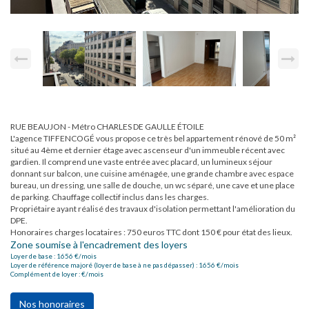
RUE BEAUJON - Métro CHARLES DE GAULLE ÉTOILE
L'agence TIFFENCOGÉ vous propose ce très bel appartement rénové de 50 m²
situé au 4ème et dernier étage avec ascenseur d'un immeuble récent avec
gardien. Il comprend une vaste entrée avec placard, un lumineux séjour
donnant sur balcon, une cuisine aménagée, une grande chambre avec espace
bureau, un dressing, une salle de douche, un wc séparé, une cave et une place
de parking. Chauffage collectif inclus dans les charges.
Propriétaire ayant réalisé des travaux d'isolation permettant l'amélioration du
DPE.
Honoraires charges locataires : 750 euros TTC dont 150 € pour état des lieux.
Zone soumise à l'encadrement des loyers
Loyer de base :
1656
€/mois
Loyer de référence majoré (loyer de base à ne pas dépasser) :
1656
€/mois
Complément de loyer :
€/mois
Nos honoraires