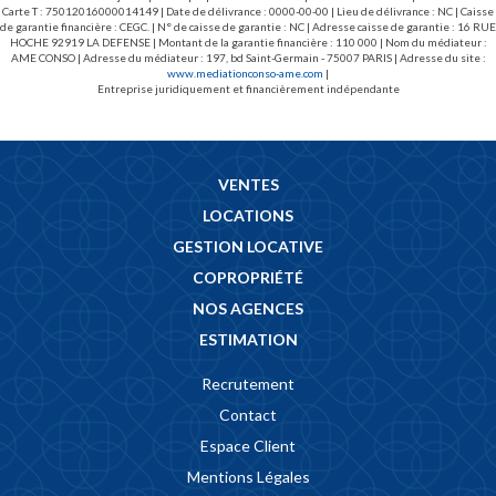
Carte T : 75012016000014149 | Date de délivrance : 0000-00-00 | Lieu de délivrance : NC | Caisse
de garantie financière : CEGC. | N° de caisse de garantie : NC | Adresse caisse de garantie : 16 RUE
HOCHE 92919 LA DEFENSE | Montant de la garantie financière : 110 000 | Nom du médiateur :
AME CONSO | Adresse du médiateur : 197, bd Saint-Germain - 75007 PARIS | Adresse du site :
www.mediationconso-ame.com
|
Entreprise juridiquement et financièrement indépendante
VENTES
LOCATIONS
GESTION LOCATIVE
COPROPRIÉTÉ
NOS AGENCES
ESTIMATION
Recrutement
Contact
Espace Client
Mentions Légales