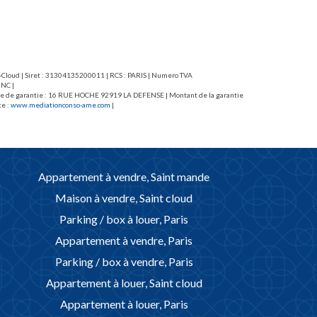
68,32 euros TTC dont 193,92 euros.
Honoraires loc
(dont 3,03EUR/
nt-Cloud | Siret : 31304135200011 | RCS : PARIS | Numero TVA
 NC |
caisse de garantie : 16 RUE HOCHE 92919 LA DEFENSE | Montant de la garantie
te :
www.mediationconso-ame.com
|
Appartement à vendre, Saint mande
Maison à vendre, Saint cloud
Parking / box à louer, Paris
Appartement à vendre, Paris
Parking / box à vendre, Paris
Appartement à louer, Saint cloud
Appartement à louer, Paris