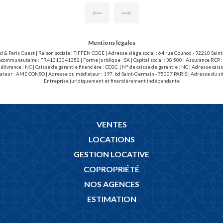
locataire bail loi de 89 (15.13
charges locataires loi 89 : 9
 EUR/m2 pour l'état des lieux
Mentions légales
ud & Paris Ouest | Raison sociale : TIFFEN COGE | Adresse siège social : 64 rue Gounod - 92210 Sai
acommunautaire : FR41313041352 | Forme juridique : SA | Capital social : 38 500 | Assurance RCP :
livrance : NC | Caisse de garantie financière : CEGC. | N° de caisse de garantie : NC | Adresse 
ateur : AME CONSO | Adresse du médiateur : 197, bd Saint-Germain - 75007 PARIS | Adresse du si
Entreprise juridiquement et financièrement indépendante
VENTES
LOCATIONS
GESTION LOCATIVE
COPROPRIÉTÉ
NOS AGENCES
ESTIMATION