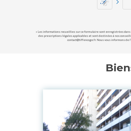
« Les informations recueillies sur ce formulaire sont enregistrées dans 
des prescriptions légales applicables et sont destinées à nos conseill
contact@tiffencoge.fr. Nous vous informons de l'
Bien