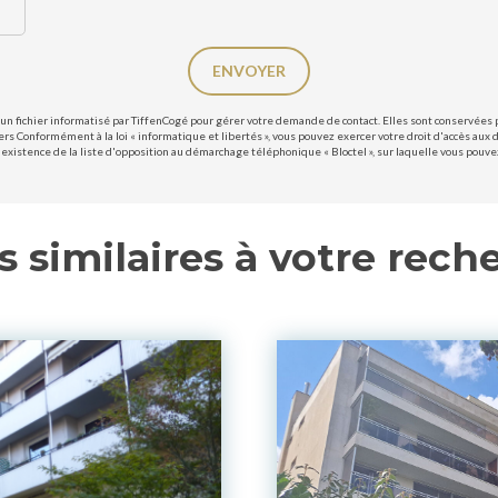
ENVOYER
un fichier informatisé par TiffenCogé pour gérer votre demande de contact. Elles sont conservées po
ers Conformément à la loi « informatique et libertés », vous pouvez exercer votre droit d'accès aux 
existence de la liste d'opposition au démarchage téléphonique « Bloctel », sur laquelle vous pouvez 
s similaires à votre rech