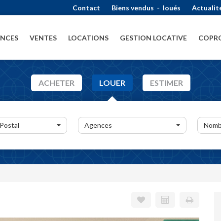
Contact
Biens vendus
-
loués
Actualit
ENCES
VENTES
LOCATIONS
GESTION LOCATIVE
COPRO
ACHETER
LOUER
ESTIMER
 Postal
Agences
Nomb