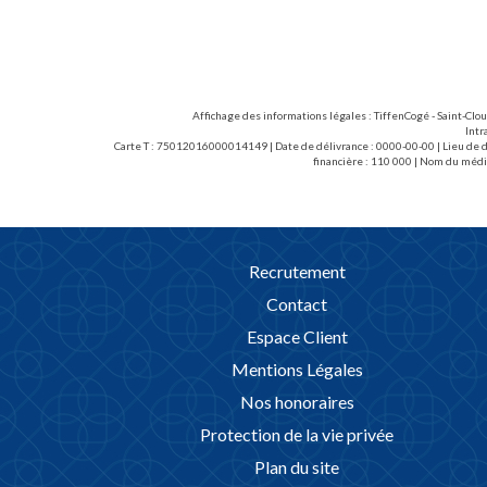
collectif ! Cave, parking aérien. Honoraires 
EUR/m2) : 1.615,58 euros T.T.C. (dont 3.03
d'entrée).
Affichage des informations légales : TiffenCogé - Saint-Clo
Intr
Carte T : 75012016000014149 | Date de délivrance : 0000-00-00 | Lieu de dé
financière : 110 000 | Nom du médi
Recrutement
Contact
Espace Client
Mentions Légales
Nos honoraires
Protection de la vie privée
Plan du site