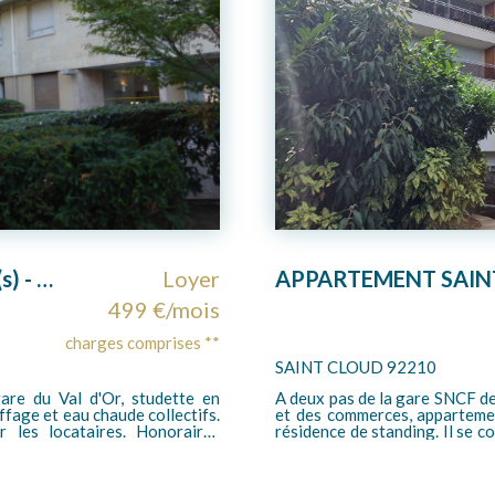
APPARTEMENT SAINT-CLOUD - 4 pièces- 106.78 m2
Loyer
2 298 €/mois
charges comprises **
PARIS 75016
accès La Défense/Saint Lazare)
AVENUE GEORGES MANDEL - METRO
èces situé au 1er étage d'une
de très haut standing avec g
trée, d'un séjour très lumineux
pièces meublé de 64 m² en très bon état comprenant une entrée avec
ne cuisine aménagée, de trois
placards, un séjour donnant s
grand dressing, d"une salle de
une salle de bains avec baig
wc séparé. Le chauffage est
électrique et eau chaude col