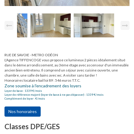
RUE DE SAVOIE - METRO ODÉON
L'Agence TIFFENCOGE vous propose ce lumineux 2 pièces idéalement situé
dans le 6ème arrondissement, au 3ème étage avec ascenseur d'un immeuble
ancien bien entretenu. Il comprend un séjour avec cuisine ouverte, une
chambre, une salle de bains avec wc. A visiter sans tarder !
Honoraires locataire bail loi 89 : 546 euros T.T.C.
Zone soumise à l'encadrement des loyers
Loyer de base :
1339
€/mois
Loyer de référence majoré (loyer de base à ne pas dépasser) :
1339
€/mois
Complément de loyer :
€/mois
Nos honoraires
Classes DPE/GES