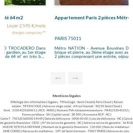
Appartement Paris 2 pièces Métro Nation
Loyer 1 818 €/mois
charges comprises **
PARIS 75011
Métro NATION - Avenue Bouvines Dans un bel immeuble
brique et pierre, au 3ème étage avec ascenseur, appartement
2 pièces comprenant une entrée, séjour avec cuisine équipée
(plaque électrique, congélateur, frigidaire, four, micro-onde,
hotte ) une salle d'eau, WC séparés, une chambre, chauffage
et eau chaude individuel Gaz. Loué avec une cave et un local à
vélo.
Mentions légales
Affichage des informations légales : TiffenCogé - Saint-Cloud & Paris Ouest | Raison
sociale : TIFFEN COGE | Adresse siège social : 64 rue Gounod - 92210 Saint-Cloud |
Siret : 31304135200011 | RCS : PARIS | Numero TVA Intracommunautaire : FR41313041352 |
Forme juridique : SA | Capital social : 38 500 | Assurance RCP : NC |
Carte T : 75012016000014149 | Date de délivrance : 0000-00-00 | Lieu de délivrance : NC | Caisse
de garantie financière : CEGC. | N° de caisse de garantie : NC | Adresse caisse de garantie : 16 RUE
HOCHE 92919 LA DEFENSE | Montant de la garantie financière : 110 000 | Nom du médiateur :
AME CONSO | Adresse du médiateur : 197, bd Saint-Germain - 75007 PARIS | Adresse du site :