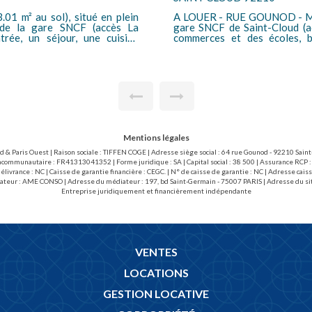
01 m² au sol), situé en plein
A LOUER - RUE GOUNOD - Marc
e de la gare SNCF (accès La
gare SNCF de Saint-Cloud (a
rée, un séjour, une cuisine
commerces et des écoles, b
e
neuves), comprenant: une en
 Honoraires locataire bail loi
cuisine aménagée, 3 chambres, 2 salle
t 3.03EUR/m2 pour l'état des
chaude collectifs. Cave et 2 emplacements de parking dont 1 en sous-sol.
Honoraires locataires bail lo
(dont 3,03EUR/m2 pour l'état d
Mentions légales
ud & Paris Ouest | Raison sociale : TIFFEN COGE | Adresse siège social : 64 rue Gounod - 92210 Sai
acommunautaire : FR41313041352 | Forme juridique : SA | Capital social : 38 500 | Assurance RCP :
livrance : NC | Caisse de garantie financière : CEGC. | N° de caisse de garantie : NC | Adresse 
ateur : AME CONSO | Adresse du médiateur : 197, bd Saint-Germain - 75007 PARIS | Adresse du si
Entreprise juridiquement et financièrement indépendante
VENTES
LOCATIONS
GESTION LOCATIVE