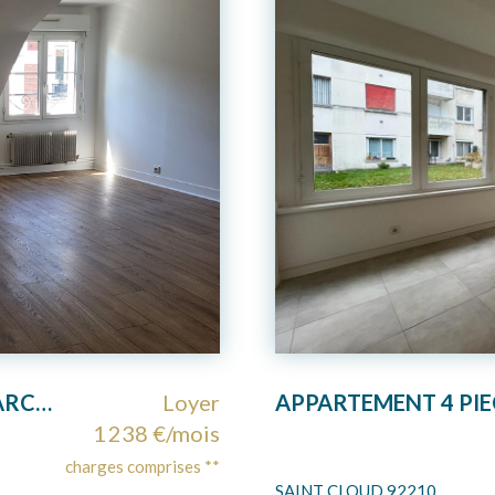
APPARTEMENT MANSARDE - GARCHES - 3 pièces 47,44 m² (63 m2 AU SOL)
Loyer
1 238 €/mois
charges comprises **
SAINT CLOUD 92210