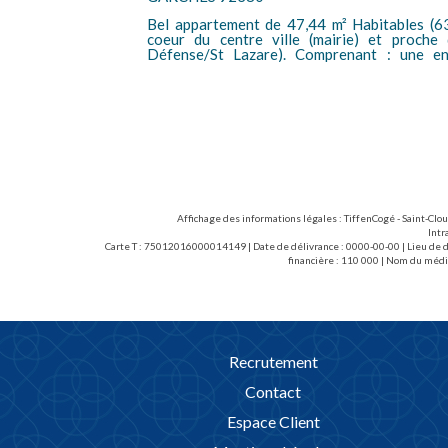
 proximité des
Bel appartement de 47,44 m² Habitables (63.
on Belvédère),
coeur du centre ville (mairie) et proch
le, une cuisine
Défense/St Lazare). Comprenant : une ent
 chauffage est
aménagée, deux chambres, une salle d'eau, un w.c séparé. Beaucoup d
s bail loi 89
charme. Très bon état ! Chauffage collectif ~
'état des lieux
89 (15.13EUR/m2) : 717,76EUR T.T.C. (don
lieux d'entrée).
Affichage des informations légales : TiffenCogé - Saint-Clo
Intr
Carte T : 75012016000014149 | Date de délivrance : 0000-00-00 | Lieu de dé
financière : 110 000 | Nom du médi
Recrutement
Contact
Espace Client