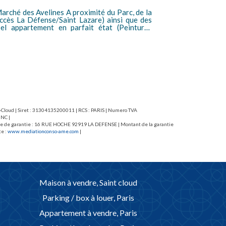
hé des Avelines A proximité du Parc, de la
A deux pas de 
ccès La Défense/Saint Lazare) ainsi que des
et des commer
el appartement en parfait état (Peintures
résidence de s
trée avec placard, un agréable séjour, une
donnant sur u
s de douche, 2 wc. Chauffage et eau
chambres dont 
douche, d"une 
i de 89 (15,13EUR/m2) : 1.338,25euros T.T.C.
collectif ! Ca
es lieux d'entrée).
EUR/m2) : 1.6
d'entrée).
nt-Cloud | Siret : 31304135200011 | RCS : PARIS | Numero TVA
 NC |
caisse de garantie : 16 RUE HOCHE 92919 LA DEFENSE | Montant de la garantie
te :
www.mediationconso-ame.com
|
Maison à vendre, Saint cloud
Parking / box à louer, Paris
Appartement à vendre, Paris