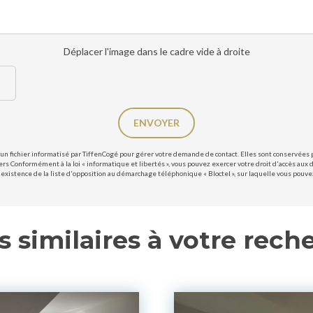
Déplacer l'image dans le cadre vide à droite
ENVOYER
un fichier informatisé par TiffenCogé pour gérer votre demande de contact. Elles sont conservées po
ers Conformément à la loi « informatique et libertés », vous pouvez exercer votre droit d'accès aux 
existence de la liste d'opposition au démarchage téléphonique « Bloctel », sur laquelle vous pouvez 
s similaires à votre rech