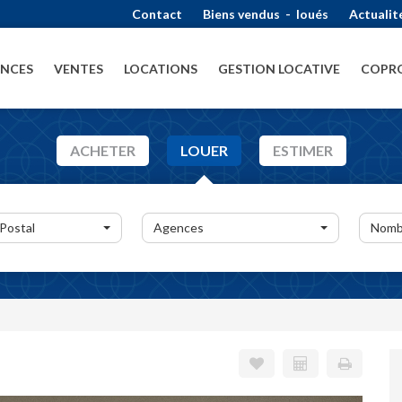
Contact
Biens vendus
-
loués
Actualit
ENCES
VENTES
LOCATIONS
GESTION LOCATIVE
COPRO
ACHETER
LOUER
ESTIMER
 Postal
Agences
Nomb