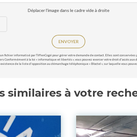
Déplacer l'image dans le cadre vide à droite
ENVOYER
un fichier informatisé par TiffenCogé pour gérer votre demande de contact. Elles sont conservées po
ers Conformément à la loi « informatique et libertés », vous pouvez exercer votre droit d'accès aux 
existence de la liste d'opposition au démarchage téléphonique « Bloctel », sur laquelle vous pouvez 
s similaires à votre rech