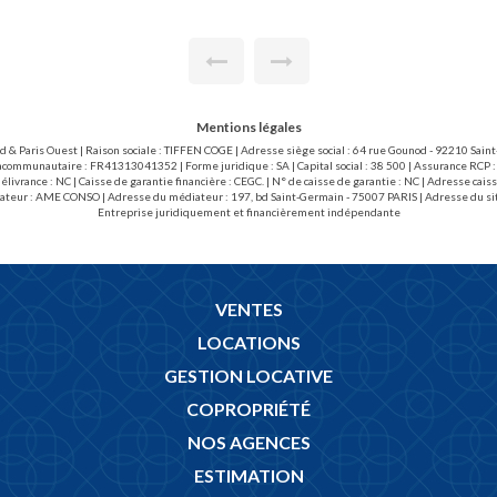
Mentions légales
ud & Paris Ouest | Raison sociale : TIFFEN COGE | Adresse siège social : 64 rue Gounod - 92210 Sai
acommunautaire : FR41313041352 | Forme juridique : SA | Capital social : 38 500 | Assurance RCP :
livrance : NC | Caisse de garantie financière : CEGC. | N° de caisse de garantie : NC | Adresse 
ateur : AME CONSO | Adresse du médiateur : 197, bd Saint-Germain - 75007 PARIS | Adresse du si
Entreprise juridiquement et financièrement indépendante
VENTES
LOCATIONS
GESTION LOCATIVE
COPROPRIÉTÉ
NOS AGENCES
ESTIMATION