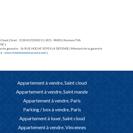
nt-Cloud | Siret : 31304135200011 | RCS : PARIS | Numero TVA
 NC |
caisse de garantie : 16 RUE HOCHE 92919 LA DEFENSE | Montant de la garantie
te :
www.mediationconso-ame.com
|
Appartement à vendre, Saint cloud
Appartement à vendre, Saint mande
Appartement à vendre, Paris
Parking / box à vendre, Paris
Appartement à louer, Saint cloud
Appartement à vendre, Vincennes