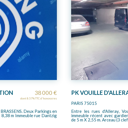
21 000 €
parking
dont 16.67% TTC d'honoraires
PARIS 75011
ery et Brancion, au sein d'un
rue des boulets 75011 Paris
-sol, emplacement de parking
troisièmes sous-sol facile d'accès, hauteur maximum parking 1.90M
possible emplacement boxabl