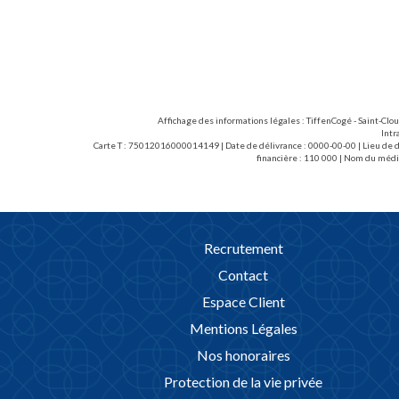
Affichage des informations légales : TiffenCogé - Saint-Clo
Intr
Carte T : 75012016000014149 | Date de délivrance : 0000-00-00 | Lieu de dé
financière : 110 000 | Nom du médi
Recrutement
Contact
Espace Client
Mentions Légales
Nos honoraires
Protection de la vie privée