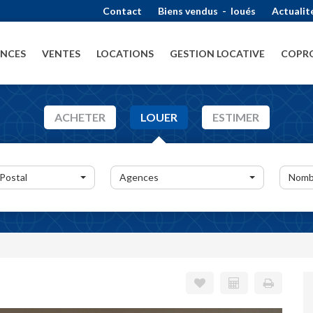
Contact
Biens vendus
-
loués
Actualit
ENCES
VENTES
LOCATIONS
GESTION LOCATIVE
COPRO
ACHETER
LOUER
ESTIMER
 Postal
Agences
Nomb