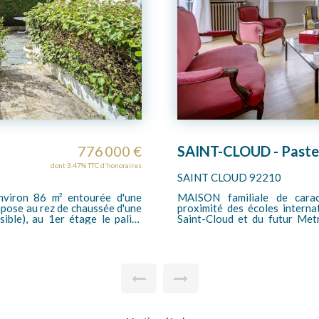
SAINT-CLOUD - Pasteur - MAISON de 265m²
1 500 000 €
SAINT CLOUD - Mont
dont 3.45% TTC d'honoraires
92210 92210
L'agence Tiffencogé vous pro
T-CLOUD secteur Pasteur à
années 50 offrant de très bea
 minutes à pied de la gare de
Son agencement permet une
ur un terrain de 628m², cette
réception en triple exposition
sous-sol complet avec Garage
de près de 20 m², deux chambr
 répartis sur 10 pièces et 8
l'étage le palier dessert trois
r une grande famille ou pour
sol est semi enterré et bénéf
timal. Le séjour avec cheminée
room de 30 m², une chauffer
1m². Un sous-sol complet vient
garage.