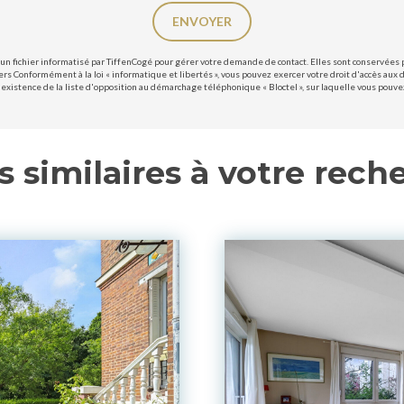
ENVOYER
un fichier informatisé par TiffenCogé pour gérer votre demande de contact. Elles sont conservées po
ers Conformément à la loi « informatique et libertés », vous pouvez exercer votre droit d'accès aux 
existence de la liste d'opposition au démarchage téléphonique « Bloctel », sur laquelle vous pouvez 
s similaires à votre rech