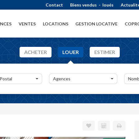
Contact
Biens vendus
-
loués
Actualit
ENCES
VENTES
LOCATIONS
GESTION LOCATIVE
COPRO
ACHETER
LOUER
ESTIMER
 Postal
Agences
Nomb